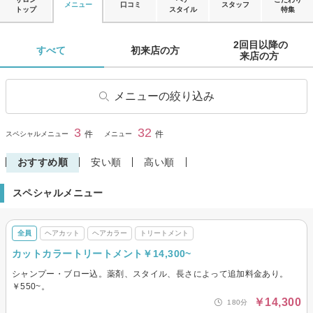
メニュー
口コミ
スタッフ
トップ
スタイル
特集
2回目以降の

すべて 
初来店の方 
来店の方 
メニューの絞り込み
ヘアカット
ヘアカラー
3
32
閉じる
件
件
スペシャルメニュー
メニュー
ヘアマニキュア
パーマ
おすすめ順
安い順
高い順
デジタルパーマ
縮毛矯正
スペシャルメニュー
トリートメント
ヘアセット
着付け
その他(ヘア)
全員
ヘアカット
ヘアカラー
トリートメント
カットカラートリートメント￥14,300~
シャンプー・ブロー込。薬剤、スタイル、長さによって追加料金あり。
￥550~。
￥14,300
180分