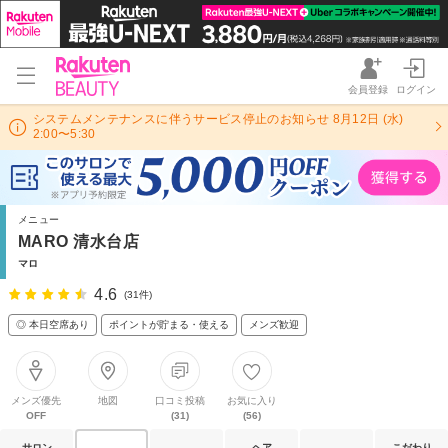
会員登録
ログイン
システムメンテナンスに伴うサービス停止のお知らせ 8月12日 (水)
2:00〜5:30
メニュー
MARO 清水台店
マロ
4.6
(31件)
◎ 本日空席あり
ポイントが貯まる・使える
メンズ歓迎
メンズ優先
地図
口コミ投稿
お気に入り
OFF
(31)
(56)
サロン
ヘア
こだわり