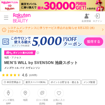
会員登録
ログイン
システムメンテナンスに伴うサービス停止のお知らせ 8月12日 (水)
2:00〜5:30
地図・アクセス
MEN'S WILL by SVENSON 池袋スポット
メンズウィル バイ スヴェンソン
4.6
(120件)
◎ 本日空席あり
楽天スーパーDEAL
ポイントが貯まる・使える
メンズ歓迎
メンズ優先
地図
口コミ投稿
お気に入り
OFF
(120)
(299)