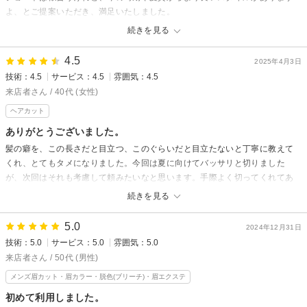
よ、とご提案いただき、満足いたしました。
またのご来店ご相談お待ちしております。
また時期を見計らってショートにしていただきたいと思います。
続きを見る
スタイリスト 溝口
ありがとうございました！
4.5
2025年4月3日
BASE awajiからの返信
技術：4.5
サービス：4.5
雰囲気：4.5
先日はご来店いただきありがとうございました。
来店者さん / 40代 (女性)
ご返信遅くなり申し訳ありません。
ヘアカット
嬉しい口コミありがとうございます。
ありがとうございました。
ショートスタイルなのでまた早めのご来店
髪の癖を、この長さだと目立つ、このぐらいだと目立たないと丁寧に教えて
くれ、とてもタメになりました。今回は夏に向けてバッサリと切りました
ご相談楽しみにお待ちしております。
が、次回はそれも考慮して頼みたいなと思います。手際よく切ってくれてあ
スタイリスト 溝口
りがとうございました。
続きを見る
BASE awajiからの返信
5.0
2024年12月31日
先日はご来店ありがとうございました！
技術：5.0
サービス：5.0
雰囲気：5.0
髪質によって髪型のイメージも変わってきますのでしっかりご相談させて
来店者さん / 50代 (男性)
頂きました
メンズ眉カット・眉カラー・脱色(ブリーチ)・眉エクステ
満足して頂き嬉しく思います！またいつでもご相談ください
次回のご来店も楽しみにお待ちしてます！
初めて利用しました。