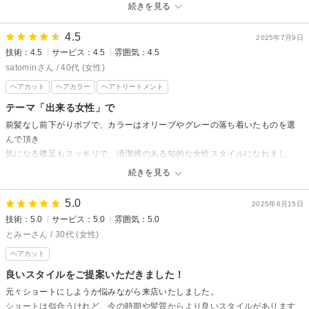
続きを見る
BASE awajiからの返信
先日はご来店いただきありがとうございました。
4.5
2025年7月9日
今回初めましてさせていただいたので、また次回しっかり
技術：4.5
サービス：4.5
雰囲気：4.5
お声を聞かせていただきさらにお手入れをしやすいようさせていただきま
satominさん / 40代 (女性)
す。
ヘアカット
ヘアカラー
ヘアトリートメント
やりにくいことがあればいつでもご相談くださいませ。
テーマ「出来る女性」で
またのご来店心よりお待ちしております。
前髪なし前下がりボブで、カラーはオリーブやグレーの落ち着いたものを選
スタイリスト溝口
んで頂き
気になる襟足もスッキリで、清潔感のある知的な女性スタイルになれまし
た。
続きを見る
ありがとうございます。
いつもテーマを持っておくこと、理想を言葉にすることは大切ですね。
5.0
2025年6月15日
技術：5.0
サービス：5.0
雰囲気：5.0
BASE awajiからの返信
とみーさん / 30代 (女性)
先日はご来店いただきありがとうございました。
ヘアカット
ポイントのことでご迷惑おかけして大変申し訳ございません。
良いスタイルをご提案いただきました！
遠い中ご来店いただき本当に感謝いたします。
元々ショートにしようか悩みながら来店いたしました。
ショートスタイルなのでそこまでもちはよくないですので
ショートは似合うけれど、今の時期や髪質からより良いスタイルがあります