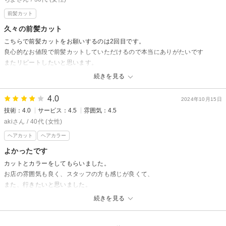
またのご来店を心よりお待ちしております＾＾
前髪カット
久々の前髪カット
stylist鉾之原みつき
こちらで前髪カットをお願いするのは2回目です。
良心的なお値段で前髪カットしていただけるので本当にありがたいです
またリピートしたいと思います。
続きを見る
BASE awajiからの返信
ちよ様
4.0
2024年10月15日
技術：4.0
サービス：4.5
雰囲気：4.5
先日は数ある美容室の中からお選びいただき
ご来店ありがとうございました。
akiさん / 40代 (女性)
ご満足していただき嬉しく思います＾＾
ヘアカット
ヘアカラー
よかったです
またのご来店を心よりお待ちしております♪
カットとカラーをしてもらいました。
stylist鉾之原みつき
お店の雰囲気も良く、スタッフの方も感じが良くて、
また、行きたいと思いました。
ありがとうございました。
続きを見る
BASE awajiからの返信