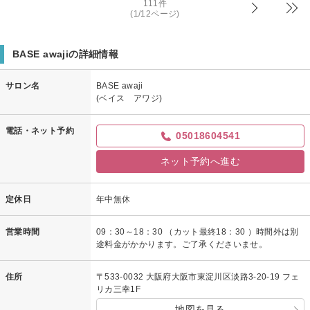
aki様
111件
(1/12ページ)
先日は数ある美容室の中からお選びいただき
ご来店ありがとうございました！
BASE awajiの詳細情報
ご満足していただき嬉しく思います＾＾
またのご来店を心よりお待ちしております！
サロン名
BASE awaji
(ベイス アワジ)
stylist鉾之原みつき
電話・ネット予約
05018604541
ネット予約へ進む
定休日
年中無休
営業時間
09：30～18：30 （カット最終18：30 ）時間外は別
途料金がかかります。ご了承くださいませ。
住所
〒533-0032 大阪府大阪市東淀川区淡路3-20-19 フェ
リカ三幸1F
地図を見る