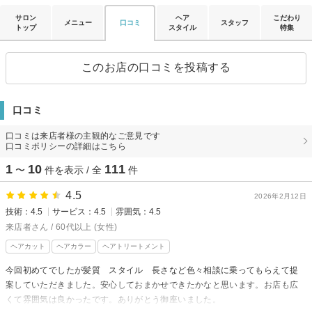
サロン
ヘア
こだわり
メニュー
口コミ
スタッフ
トップ
スタイル
特集
このお店の口コミを投稿する
口コミ
口コミは来店者様の主観的なご意見です
口コミポリシーの詳細はこちら
1
10
111
〜
件を表示 / 全
件
4.5
2026年2月12日
技術：4.5
サービス：4.5
雰囲気：4.5
来店者さん / 60代以上 (女性)
ヘアカット
ヘアカラー
ヘアトリートメント
今回初めてでしたが髪質 スタイル 長さなど色々相談に乗ってもらえて提
案していただきました。安心しておまかせできたかなと思います。お店も広
くて雰囲気は良かったです。ありがとう御座いました。