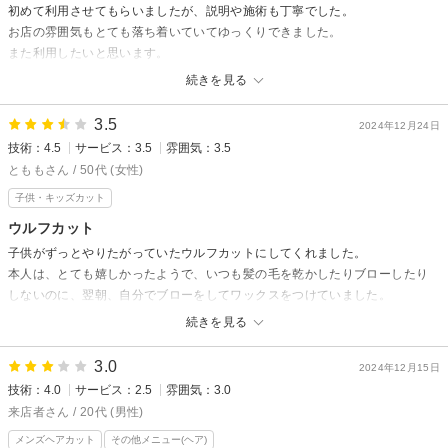
初めて利用させてもらいましたが、説明や施術も丁寧でした。
stylist matsuri
お店の雰囲気もとても落ち着いていてゆっくりできました。
また利用したいと思います。
続きを見る
BASE awajiからの返信
先日は数ある美容室の中からお選びいただき
3.5
2024年12月24日
ご来店ありがとうございました。
技術：4.5
サービス：3.5
雰囲気：3.5
ご満足していただき嬉しく思います！
とももさん / 50代 (女性)
またのご来店を心よりお待ちしております＾＾
子供・キッズカット
ウルフカット
stylist鉾之原みつき
子供がずっとやりたがっていたウルフカットにしてくれました。
本人は、とても嬉しかったようで、いつも髪の毛を乾かしたりブローしたり
しないのに、翌朝、自分でブローをしてワックスをつけていました。
続きを見る
BASE awajiからの返信
先日はご来店いただきありがとうございました。
3.0
2024年12月15日
技術：4.0
サービス：2.5
雰囲気：3.0
ご返信大変おくれ申し訳ございません。
来店者さん / 20代 (男性)
スタイルが変わりお手入れが難しいと思うのでまたのご来店
メンズヘアカット
その他メニュー(ヘア)
ご相談お待ちしております。