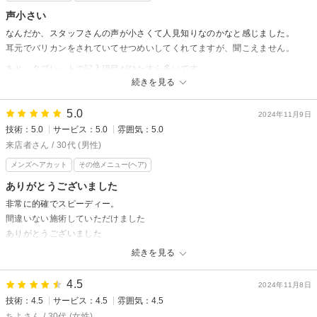
声小さい
スタイリスト 溝口
なんだか、スタッフさんの声が小さくて人見知りなのかなと感じました。
耳元でバリカンをされていてせつめいしてくれてますが、聞こえません。
あと、タブレットの記入項目がひたすら多いです。
続きを見る
BASE awajiからの返信
5.0
先日はご来店ありがとうございました
2024年11月9日
技術：5.0
サービス：5.0
雰囲気：5.0
この度は大変申し訳ございませんでした
貴重なご意見ありがとうございます
来店者さん / 30代 (男性)
お客様がより良くお過ごし頂けるようにスタッフへの共有
メンズヘアカット
その他メニュー(ヘア)
改善させて頂きたいと思います
ありがとうございました
またご不明な点などございましたらご気軽にご相談ください
非常に的確でスピーディー。
BASE.awaji
間違いない施術していただけました
ありがとうございました
続きを見る
BASE awajiからの返信
先日は数ある美容室の中からお選びいただき
4.5
2024年11月8日
ご来店ありがとうございました！！
技術：4.5
サービス：4.5
雰囲気：4.5
ご満足していただき嬉しく思います♪
ちよさん / 30代 (女性)