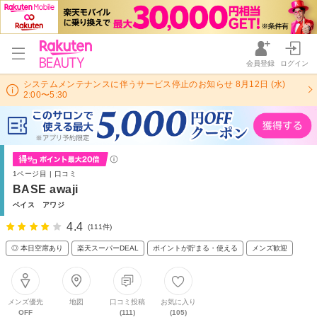
会員登録
ログイン
システムメンテナンスに伴うサービス停止のお知らせ 8月12日 (水)
2:00〜5:30
1ページ目 | 口コミ
BASE awaji
ベイス アワジ
4.4
(111件)
◎ 本日空席あり
楽天スーパーDEAL
ポイントが貯まる・使える
メンズ歓迎
メンズ優先
地図
口コミ投稿
お気に入り
OFF
(111)
(105)