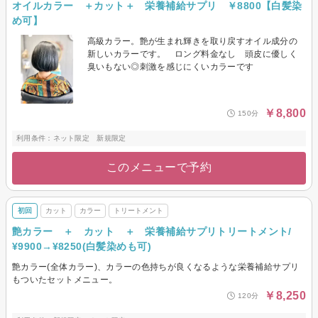
オイルカラー ＋カット＋ 栄養補給サプリ ￥8800【白髪染
め可】
高級カラー。艶が生まれ輝きを取り戻すオイル成分の
新しいカラーです。 ロング料金なし 頭皮に優しく
臭いもない◎刺激を感じにくいカラーです
￥8,800
150分
利用条件：ネット限定 新規限定
このメニューで予約
初回
カット
カラー
トリートメント
艶カラー ＋ カット ＋ 栄養補給サプリトリートメント/
¥9900→¥8250(白髪染めも可)
艶カラー(全体カラー)、カラーの色持ちが良くなるような栄養補給サプリ
もついたセットメニュー。
￥8,250
120分