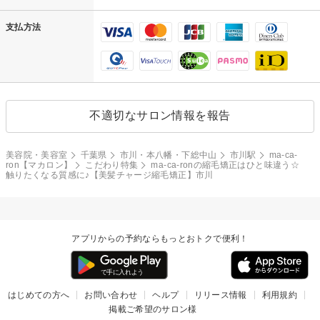
支払方法
不適切なサロン情報を報告
美容院・美容室
千葉県
市川・本八幡・下総中山
市川駅
ma-ca-
ron【マカロン】
こだわり特集
ma-ca-ronの縮毛矯正はひと味違う☆
触りたくなる質感に♪【美髪チャージ縮毛矯正】市川
アプリからの予約ならもっとおトクで便利！
はじめての方へ
お問い合わせ
ヘルプ
リリース情報
利用規約
掲載ご希望のサロン様