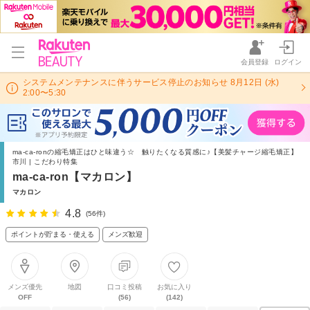
会員登録
ログイン
システムメンテナンスに伴うサービス停止のお知らせ 8月12日 (水)
2:00〜5:30
ma-ca-ronの縮毛矯正はひと味違う☆ 触りたくなる質感に♪【美髪チャージ縮毛矯正】
市川 | こだわり特集
ma-ca-ron【マカロン】
マカロン
4.8
(56件)
ポイントが貯まる・使える
メンズ歓迎
メンズ優先
地図
口コミ投稿
お気に入り
OFF
(56)
(142)