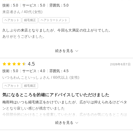
技術：5.0
サービス：5.0
雰囲気：5.0
hair's ROSSOからの返信
来店者さん / 40代 (女性)
いつもご来店ありがとうございます。
ヘアカット
縮毛矯正
ヘアトリートメント
信頼してお任せいただき大変嬉しく思います。
これからも綺麗なロングヘアを更に素敵にカットさせていただきます。
久しぶりの来店となりましたが、今回も大満足の仕上がりでした。
今後ともよろしくお願いいたします。
ありがとうございました。
hair's ROSSOからの返信
続きを見る
いつもご利用ありがとうございます。
4.5
今回も満足し頂けたとのことで大変嬉しく思います。
2026年6月7日
技術：5.0
サービス：4.0
雰囲気：4.5
梅雨時期も快適に過ごせるかと思います。
いつもわんこといっしょさん / 60代以上 (女性)
また次回もご来店お待ちしております。
ヘアカット
縮毛矯正
嬉しい口コミのご投稿ありがとうございました。
気になるところを的確にアドバイスしていただけました
梅雨時はいつも縮毛矯正をかけていましたが、広がりは抑えられるけどペタ
ンとなり寂しい感じが残念でいました
今回部分的にかけることを提案していただき、広がるのが気になるところは
収まり、かけていないところはボリュームがあり、とても自然なストレート
続きを見る
になりました