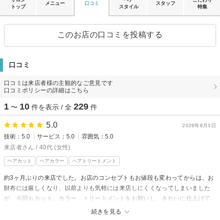
メニュー
口コミ
スタッフ
トップ
スタイル
特集
このお店の口コミを投稿する
口コミ
口コミは来店者様の主観的なご意見です
口コミポリシーの詳細はこちら
1
10
229
〜
件を表示 / 全
件
5.0
2026年8月3日
技術：5.0
サービス：5.0
雰囲気：5.0
来店者さん / 40代 (女性)
ヘアカット
ヘアカラー
ヘアトリートメント
約3ヶ月ぶりの来店でした。お店のコンセプトもお値段も変わってからは、お
財布には厳しくなり、以前よりも気軽には来店しにくくなってしまいました
が、今回もカット、カラー、トリートメントをお願いし、きれいに仕上げて
いただきました。施術後は普段より艶も出て嬉しいです。ありがとうござい
続きを見る
ました。また自分のペースでお伺いしたいと思います。