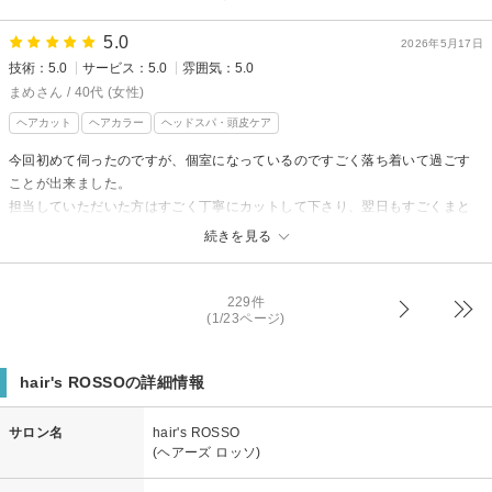
先日はご来店いただき、誠にありがとうございます。
ご希望のヘアスタイルについて、ご満足いただけて安心いたしました。
5.0
2026年5月17日
その後、髪の状態はいかがでしょうか？当日は風の強い日でしたので、セ
技術：5.0
サービス：5.0
雰囲気：5.0
ットが崩れずに過ごせたとお聞きし、大変嬉しく思っております。
まめさん / 40代 (女性)
今後も、ご要望に寄り添いながら、よりご満足いただける技術とサービス
ヘアカット
ヘアカラー
ヘッドスパ・頭皮ケア
の向上に努めて参ります。
髪のお悩みや、挑戦してみたいスタイルなどがありましたらいつでもお気
今回初めて伺ったのですが、個室になっているのですごく落ち着いて過ごす
軽にご相談くださいね。
ことが出来ました。
またお会いできる日を楽しみにしております。
担当していただいた方はすごく丁寧にカットして下さり、翌日もすごくまと
まりがいい髪型になりました。カラーも理想通りでこのカラーを持続出来る
続きを見る
ようにケアしていきたいと思います。
雰囲気、技術ともに素晴らしい美容室です(*^-^*)
229件
(1/23ページ)
hair's ROSSOからの返信
まめ様
この度は数ある美容室の中から当店をご利用頂き、また嬉しい口コミをあ
hair's ROSSOの詳細情報
りがとうございます。
個室空間でリラックスしてお過ごしいただけたこと、とても嬉しく思いま
サロン名
hair's ROSSO
す。
(ヘアーズ ロッソ)
カット・カラーの仕上がり、そしてのスタイルのまとまりまでご満足いた