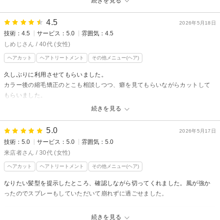
続きを見る
ました。
4.5
近くに関連店舗があるのと専用の駐輪場などは無いので注意して下さい。
2026年5月18日
技術：4.5
サービス：5.0
雰囲気：4.5
hair's ROSSOからの返信
しめじさん / 40代 (女性)
ゆずは様
ヘアカット
ヘアトリートメント
その他メニュー(ヘア)
先日はご来店いただき、誠にありがとうございます。
久しぶりに利用させてもらいました。
初めての頭浸浴とヘッドスパをリラックスしてお受けいただけた事、大変
カラー後の縮毛矯正のとこも相談しつつ、癖を見てもらいながらカットして
嬉しく思います。半個室の空間やスタッフの接客についても温かいお言葉
もらいました。
をいただき、重ねて御礼申し上げます。
ストレートアイロンのかけ方などもアドバイスをもらい、とても素敵な時間
続きを見る
また、駐輪場に関する補足もありがとうございます。
でした。
当店は商店街内に位置しているため、あいにく専用の駐輪場を設けること
次回もお願いしようと思います。
5.0
2026年5月17日
ができておりません。近隣の皆様や歩行者の方へ配慮として、自転車でお
技術：5.0
サービス：5.0
雰囲気：5.0
越しの際は近隣の公共駐輪場などをご利用いただけますと幸いです。
hair's ROSSOからの返信
来店者さん / 30代 (女性)
お手数をおかけいたしますが、今後ともゆずは様にリラックスしていただ
久しぶりのご来店ありがとうございました。
ける空間作りを心がけて参ります。
ヘアカット
ヘアトリートメント
その他メニュー(ヘア)
その後やりにくいところはないですか。また色々相談しながらやりましょ
うね。
またのお越しをスタッフ一同、心よりお待ちしております。
なりたい髪型を提示したところ、確認しながら切ってくれました。風が強か
縮毛矯正も相談して決めていきましょう。
ったのでスプレーもしていただいて崩れずに過ごせました。
髪色とてもステキで似合ってましたよ。
また次回のご来店もお待ちしております。
hair's ROSSOからの返信
続きを見る