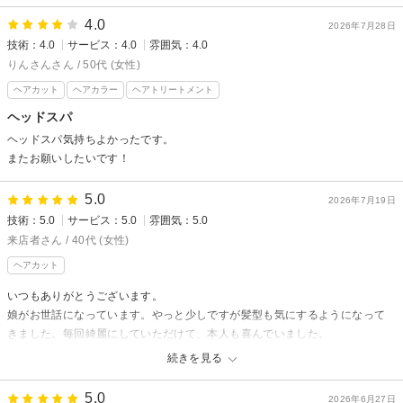
4.0
2026年7月28日
技術：4.0
サービス：4.0
雰囲気：4.0
りんさんさん / 50代 (女性)
ヘアカット
ヘアカラー
ヘアトリートメント
ヘッドスパ
ヘッドスパ気持ちよかったです。
またお願いしたいです！
5.0
2026年7月19日
技術：5.0
サービス：5.0
雰囲気：5.0
来店者さん / 40代 (女性)
ヘアカット
いつもありがとうございます。
娘がお世話になっています。やっと少しですが髪型も気にするようになって
きました。毎回綺麗にしていただけて、本人も喜んでいました。
扱いづらい娘だと思いますが、松本さんが丁寧に関わっていただけること
続きを見る
で、心から信頼しているようです。
これからもよろしくお願いいたします。
5.0
2026年6月27日