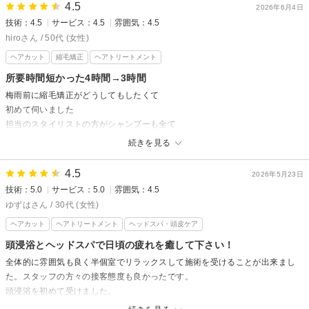
接客に関しては担当してくださった方はとても丁寧で親切でした
4.5
2026年6月4日
ありがとうございました
技術：4.5
サービス：4.5
雰囲気：4.5
hiroさん / 50代 (女性)
hair's ROSSOからの返信
ヘアカット
縮毛矯正
ヘアトリートメント
いつもわんこといっしょさん様
所要時間短かった4時間→3時間
この度は初めてのご来店ありがとうございます。
梅雨前に縮毛矯正がどうしてもしたくて
部分縮毛矯正の仕上がりを気に入っていただけてとても嬉しいです。
初めて伺いました
気になる広がりを抑えながら、自然なボリューム感のあるストレートにな
担当のスタイリストの方がシャンプーも全て
りましたね。
していただけるので安心でカウンセリングも
続きを見る
これからも扱いやすいスタイルをご提案できるよう努めてまいります。
しっかりしてもらえました
またお会いできるのを楽しみにしております。
4.5
2026年5月23日
hair's ROSSOからの返信
技術：5.0
サービス：5.0
雰囲気：4.5
hiro様
ゆずはさん / 30代 (女性)
この度は初めてのご来店、そして嬉しい口コミをありがとうございます。
ヘアカット
ヘアトリートメント
ヘッドスパ・頭皮ケア
縮毛矯正を安心しておまかせいただけたとのお言葉、大変嬉しく思いま
す。
頭浸浴とヘッドスパで日頃の疲れを癒して下さい！
全体的に雰囲気も良く半個室でリラックスして施術を受けることが出来まし
これからの梅雨時期を快適に過ごしていただけたら幸いです。
た。スタッフの方々の接客態度も良かったです。
またお会いできるのを楽しみにしております。
頭浸浴を初めて受けました。
とても気持ちよくリラックス出来、その後のヘッドスパも気持ちよくて寝れ