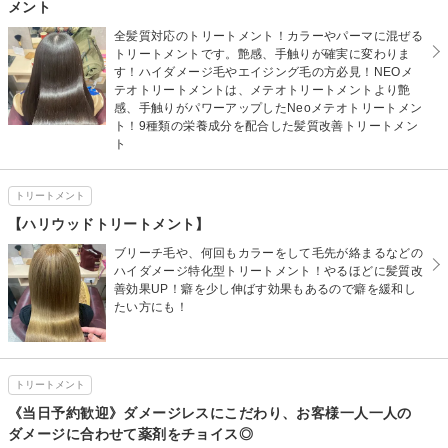
メント
全髪質対応のトリートメント！カラーやパーマに混ぜる
トリートメントです。艶感、手触りが確実に変わりま
す！ハイダメージ毛やエイジング毛の方必見！NEOメ
テオトリートメントは、メテオトリートメントより艶
感、手触りがパワーアップしたNeoメテオトリートメン
ト！9種類の栄養成分を配合した髪質改善トリートメン
ト
トリートメント
【ハリウッドトリートメント】
ブリーチ毛や、何回もカラーをして毛先が絡まるなどの
ハイダメージ特化型トリートメント！やるほどに髪質改
善効果UP！癖を少し伸ばす効果もあるので癖を緩和し
たい方にも！
トリートメント
《当日予約歓迎》ダメージレスにこだわり、お客様一人一人の
ダメージに合わせて薬剤をチョイス◎