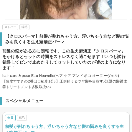
ストパー
縮毛
【クロスパーマ】前髪が割れちゃう方、浮いちゃう方など髪の悩
みを良くする生え癖矯正パーマ
前髪の悩がある方に朗報です。この生え癖矯正『クロスパーマ』
をかけるとセットの時間をストレスなく過ごせます！いつも試行
錯誤してピンで止めたりしてセットしていたのが嘘のようになり
ます！
hair care & poco Eau Nouvelle(ヘア ケア アンド ポコ オーヌーヴェル)
【豊水すすきの2番出口徒歩1分♪】圧倒的うるツヤ髪を目指す♪話題の髪質改
善トリートメント多数取扱い♪
スペシャルメニュー
全員
縮毛
前髪が割れちゃう方、浮いちゃう方など髪の悩みを良くする生