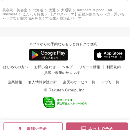
美容院・美容室
北海道
大通
大通駅
hair care & poco Eau
Nouvelle
こだわり特集
【クロスパーマ】前髪が割れちゃう方、浮いち
ゃう方など髪の悩みを良くする生え癖矯正パーマ
アプリからの予約ならもっとおトクで便利！
はじめての方へ
お問い合わせ
ヘルプ
リリース情報
利用規約
掲載ご希望のサロン様
企業情報
個人情報保護方針
楽天のサービス一覧
アプリ一覧
© Rakuten Group, Inc.
ネットで予約
電話で予約