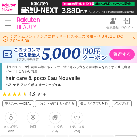
会員登録
ログイン
システムメンテナンスに伴うサービス停止のお知らせ 8月12日 (水)
2:00〜5:30
【クロスパーマ】前髪が割れちゃう方、浮いちゃう方など髪の悩みを良くする生え癖矯正
パーマ | こだわり特集
hair care & poco Eau Nouvelle
ヘア ケア アンド ポコ オーヌーヴェル
4.9
(14件)
楽天スーパーDEAL
ポイントが貯まる・使える
楽天ペイアプリ対応
メンズ歓迎
メンズ優先
地図
口コミ投稿
お気に入り
OFF
(14)
(74)