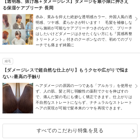
【透明感、抜け感＋ダメージレス】ダメージを最小限に押さえ
る保湿ケアブリーチ 長岡
赤み、黄みを抑えた絶妙な透明感カラー、外国人風の透
明感、ツヤ感、柔らかさが叶います！ 毛髪を補修しな
がら施術が可能なケアブリーチつきのなので、ブリーチ
はしたいけどダメージはさせたくない方にも『質感再整
トリートメント』付きのクーポンなので、初めてのブリ
ーチでも痛まず綺麗に
縮毛
【ダメージレスで超自然な仕上がり】もうクセや広がりで悩ま
ない♪最高の手触り
ヘアダメージの原因の一つである「アルカリ」を使用せ
ず、人の肌、髪と同じ弱酸性の薬剤でクセを伸ばすの
で、痛んだ髪の毛にも優しく矯正できます。仕上がりは
不自然なストレートにならず、ナチュラルなストレート
ヘアの実現が可能で髪本来のツヤを再現できます。
すべてのこだわり特集を見る