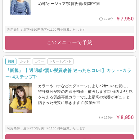
め可/オージュア/髪質改善/長岡/宮関
￥7,950
120分
利用条件：肩下+550円胸下+1100円を頂戴いたします
このメニューで予約
初回
カット
カラー
トリートメント
『新規』【 透明感×潤い髪質改善 迷ったらコレ!】カット+カラ
ー+4ステップTr
カラーやコテなどのダメージによりパサついた髪に、
特許成分が髪の内部を補修・補強します◎ 弾力UPと艶
を与える質感再整カラーで史上最高の栄養がギュッと
詰まった美髪に導きます 白髪染め可
￥8,950
120分
利用条件：肩下+550円胸下+1100円を頂戴いたします