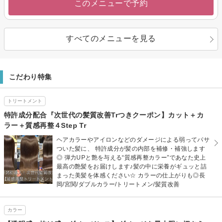
このメニューで予約
すべてのメニューを見る
こだわり特集
トリートメント
特許成分配合『次世代の髪質改善Trつきクーポン】カット＋カ
ラー＋質感再整４Step Tr
ヘアカラーやアイロンなどのダメージによる弱ってパサ
ついた髪に、 特許成分が髪の内部を補修・補強します
◎ 弾力UPと艶を与える“質感再整カラー”であなた史上
最高の艶髪をお届けします♪髪の中に栄養がギュッと詰
まった美髪を体感ください☆ カラーの仕上がりも◎長
岡/宮関/ダブルカラー/トリートメン/髪質改善
カラー