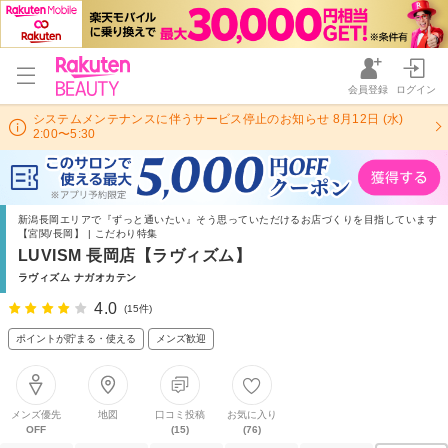
会員登録
ログイン
システムメンテナンスに伴うサービス停止のお知らせ 8月12日 (水)
2:00〜5:30
新潟長岡エリアで『ずっと通いたい』そう思っていただけるお店づくりを目指しています
【宮関/長岡】 | こだわり特集
LUVISM 長岡店【ラヴィズム】
ラヴィズム ナガオカテン
4.0
(15件)
ポイントが貯まる・使える
メンズ歓迎
メンズ優先
地図
口コミ投稿
お気に入り
OFF
(15)
(76)