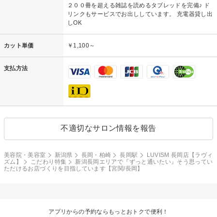
２００冊を超える雑誌を読めるタブレッドを完備♪ ド
リンクもサービスでお出ししています。 充電器貸し出
しOK
カット単価
￥1,100～
支払方法
不適切なサロン情報を報告
美容院・美容室
新潟県
長岡・柏崎
長岡駅
LUVISM 長岡店【ラヴィ
ズム】
こだわり特集
新潟長岡エリアで『ずっと通いたい』そう思ってい
ただけるお店づくりを目指しています【宮関/長岡】
アプリからの予約ならもっとおトクで便利！