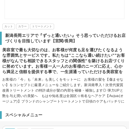
カット
カラー
トリートメント
新潟長岡エリアで『ずっと通いたい』そう思っていただけるお店
づくりを目指しています【宮関/長岡】
美容室で最も大切なのは、お客様が何度も足を運びたくなるよう
な雰囲気とサービスです。私たちは”ここなら通い続けたい””お客
様がなんでも相談できるスタッフとの関係性”を築けるお店づくり
に努めています。お客様一人一人のお客様のニーズに応え、心か
ら満足と信頼を提供する事で、一生涯通っていただける美容室を
お客様の「今」も「未来」も美しくをモットーに お客様の髪を【傷ませな
い】をコンセプトに厳選メニューをご紹介します。新潟発導入！次世代髪質
改善トリートメント の特許成分が髪の内部を補修・補強します◎ 弾力UPと
艶を与え潤いの美髪へ もはや知名度は全国区☆有名なヘアケア【Aujua(オ
ージュア)】ブランドのシャンプートリートメントで日頃のケアもバッチリに
スペシャルメニュー