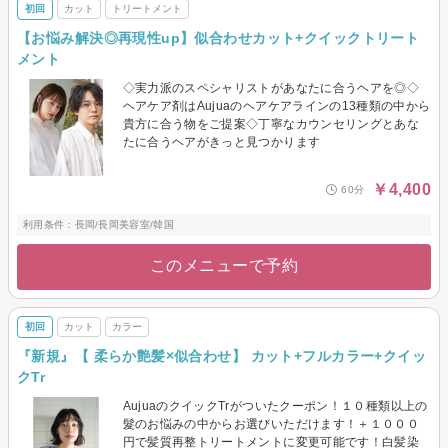
初回
カット
トリートメント
【お悩み解決◎再現性up】似合わせカット+クイックトリート
メント
◇実力派のスペシャリストがあなたに合うヘアを◎◇
ヘアケア剤はAujuaのヘアケアラインの13種類の中から
貴方に合う物をご提案◇丁寧なカウンセリングとあな
たに合うヘアがきっと見つかります
￥4,400
60分
利用条件：長岡/長岡美容室/韓国
このメニューで予約
初回
カット
カラー
『新規』【 柔らか艶髪×似合わせ】 カット+フルカラー+クイッ
クTr
AujuaのクイックTrがついたクーポン！１０種類以上の
髮のお悩みの中からお選びいただけます！＋１０００
円で髪質再整トリートメントに変更可能です！白髪染