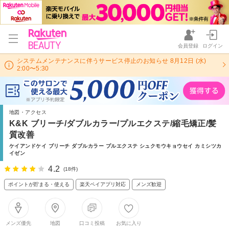
会員登録
ログイン
システムメンテナンスに伴うサービス停止のお知らせ 8月12日 (水)
2:00〜5:30
地図・アクセス
K&K ブリーチ/ダブルカラー/プルエクステ/縮毛矯正/髪
質改善
ケイアンドケイ ブリーチ ダブルカラー プルエクステ シュクモウキョウセイ カミシツカ
イゼン
4.2
(18件)
ポイントが貯まる・使える
楽天ペイアプリ対応
メンズ歓迎
メンズ優先
地図
口コミ投稿
お気に入り