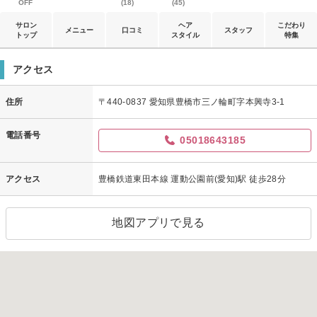
OFF
(18)
(45)
サロン
ヘア
こだわり
メニュー
口コミ
スタッフ
トップ
スタイル
特集
アクセス
住所
〒440-0837 愛知県豊橋市三ノ輪町字本興寺3-1
電話番号
05018643185
アクセス
豊橋鉄道東田本線 運動公園前(愛知)駅 徒歩28分
地図アプリで見る