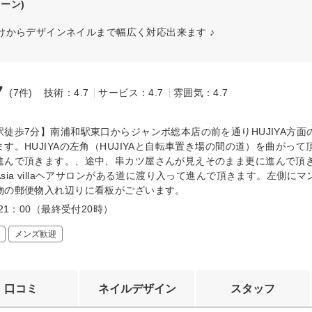
スーン)
からデザインネイルまで幅広く対応出来ます ♪
7
(7件)
技術：4.7
サービス：4.7
雰囲気：4.7
～
駅徒歩7分】南浦和駅東口からジャンボ総本店の前を通りHUJIYA方面
す。HUJIYAの左角（HUJIYAと自転車置き場の間の道）を曲がって
進んで頂きます。、途中、串カツ屋さんが見えそのまま更に進んで頂
sia villaヘアサロンがある道に渡り入って進んで頂きます。左側に
物の郵便物入れ辺りに看板がございます。
～21：00（最終受付20時）
メンズ歓迎
口コミ
ネイルデザイン
スタッフ