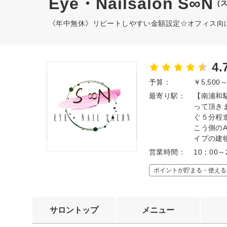
Eye・Nailsalon S∞N
(
《年中無休》リピートしやすい金額設定☆オフィス向け
4.
予算：
￥5,500
最寄り駅：
【南浦和
って頂きま
ぐ５分程
こう側のA
イプの建
営業時間：
10：00
ポイントが貯まる・使える
サロントップ
メニュー