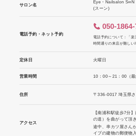
Eye・Nailsalon S∞N
サロン名
(スーン)
050-1864-
電話予約・ネット予約
電話予約について：「楽
時間通りの来店が難しい
定休日
火曜日
営業時間
10：00～21：00（
住所
〒336-0017 埼玉
【南浦和駅徒歩7分】
の道）を曲がって頂
アクセス
途中、串カツ屋さんが
イプの建物の郵便物