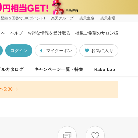
登録＆回答で100ポイント!
楽天グループ
楽天生命
楽天市場
方へ
ヘルプ
お得な情報を受け取る
掲載ご希望のサロン様
ログイン
マイクーポン
お気に入り
イルカタログ
キャンペーン一覧・特集
Raku Lab
5:30