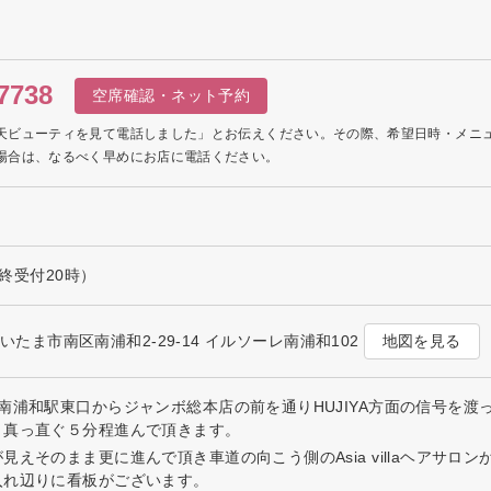
7738
空席確認・ネット予約
天ビューティを見て電話しました」とお伝えください。その際、希望日時・メニ
場合は、なるべく早めにお店に電話ください。
最終受付20時）
地図を見る
県さいたま市南区南浦和2-29-14 イルソーレ南浦和102
南浦和駅東口からジャンボ総本店の前を通りHUJIYA方面の信号を渡って
き真っ直ぐ５分程進んで頂きます。
見えそのまま更に進んで頂き車道の向こう側のAsia villaヘアサ
入れ辺りに看板がございます。