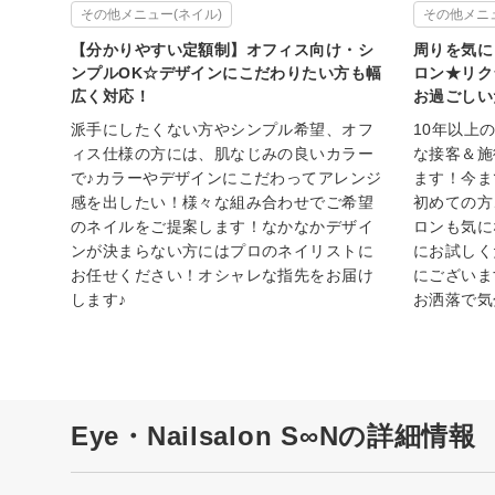
その他メニュー(ネイル)
その他メニュ
【分かりやすい定額制】オフィス向け・シ
周りを気に
ンプルOK☆デザインにこだわりたい方も幅
ロン★リク
広く対応！
お過ごしい
派手にしたくない方やシンプル希望、オフ
10年以上
ィス仕様の方には、肌なじみの良いカラー
な接客＆施
で♪カラーやデザインにこだわってアレンジ
ます！今ま
感を出したい！様々な組み合わせでご希望
初めての方
のネイルをご提案します！なかなかデザイ
ロンも気に
ンが決まらない方にはプロのネイリストに
にお試しく
お任せください！オシャレな指先をお届け
にございま
します♪
お洒落で気
Eye・Nailsalon S∞Nの詳細情報