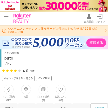
会員登録
ログイン
システムメンテナンスに伴うサービス停止のお知らせ 8月12日 (水)
2:00〜5:30
こだわり特集
putri
プトリ
4.0
(9件)
ポイントが貯まる・使える
メンズ歓迎
メンズ優先
地図
口コミ投稿
お気に入り
OFF
(9)
(69)
サロン
ヘア
こだわり