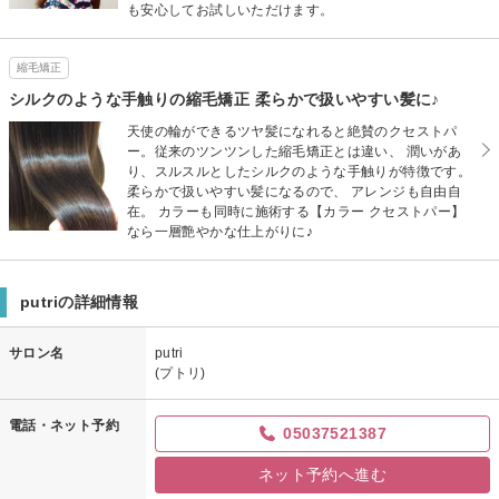
も安心してお試しいただけます。
縮毛矯正
シルクのような手触りの縮毛矯正 柔らかで扱いやすい髪に♪
天使の輪ができるツヤ髪になれると絶賛のクセストパ
ー。従来のツンツンした縮毛矯正とは違い、 潤いがあ
り、スルスルとしたシルクのような手触りが特徴です。
柔らかで扱いやすい髪になるので、 アレンジも自由自
在。 カラーも同時に施術する【カラー クセストパー】
なら一層艶やかな仕上がりに♪
putriの詳細情報
サロン名
putri
(プトリ)
電話・ネット予約
05037521387
ネット予約へ進む