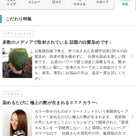
メニュー
口コミ
スタッフ
トップ
スタイル
特集
こだわり特集
ヘアトリートメント
多数のメディアで取材されている 話題の白髪染めです♪
お客様目線で考え、作り出された京都宇治茶100％の白
髪染め。頭皮や髪を傷めずに、 白髪を染める新しい技
術です。 お茶のパワーで髪と頭皮に栄養を与え、艶や
かで美しい髪に。 従来のカラーでおこる頭皮のトラブ
ル、枝毛、薄毛に お悩みの方は、是非一度お試しくだ
さい。
ヘアカラー
染めるたびに 極上の艶が生まれるＣＴＦカラー♪
カラー剤そのものがトリートメントという画期的なヘア
カラー！染めるたびに極上の艶が生まれます。 美容師
の手にもやさしくというコンセプトで開発された「環境
ホルモンを 一切使用しない」人と環境にやさしいヘア
カラーなので、 妊婦さんや授乳中の方、敏感肌の方で