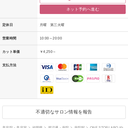
ネット予約へ進む
定休日
月曜 第三火曜
営業時間
10:00～20:00
カット単価
￥4,250～
支払方法
不適切なサロン情報を報告
美容院・美容室
福岡県
渡辺通・薬院
薬院駅
ONE.STOP.LABO /白