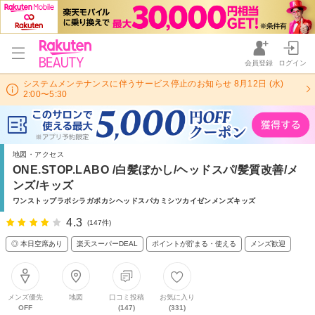
会員登録
ログイン
システムメンテナンスに伴うサービス停止のお知らせ 8月12日 (水)
2:00〜5:30
地図・アクセス
ONE.STOP.LABO /白髪ぼかし/ヘッドスパ/髪質改善/メ
ンズ/キッズ
ワンストップラボシラガボカシヘッドスパカミシツカイゼンメンズキッズ
4.3
(147件)
◎ 本日空席あり
楽天スーパーDEAL
ポイントが貯まる・使える
メンズ歓迎
メンズ優先
地図
口コミ投稿
お気に入り
OFF
(147)
(331)