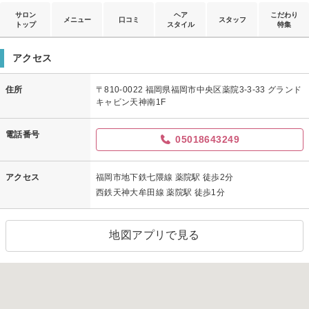
サロン
ヘア
こだわり
メニュー
口コミ
スタッフ
トップ
スタイル
特集
アクセス
住所
〒810-0022 福岡県福岡市中央区薬院3-3-33 グランド
キャビン天神南1F
電話番号
05018643249
アクセス
福岡市地下鉄七隈線 薬院駅 徒歩2分
西鉄天神大牟田線 薬院駅 徒歩1分
地図アプリで見る