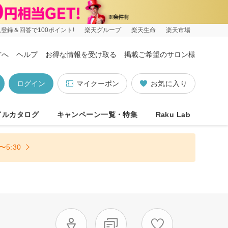
登録＆回答で100ポイント!
楽天グループ
楽天生命
楽天市場
方へ
ヘルプ
お得な情報を受け取る
掲載ご希望のサロン様
ログイン
マイクーポン
お気に入り
イルカタログ
キャンペーン一覧・特集
Raku Lab
5:30