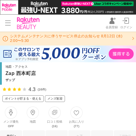
会員登録
ログイン
システムメンテナンスに伴うサービス停止のお知らせ 8月12日 (水)
2:00〜5:30
地図・アクセス
Zap 西本町店
ザップ
4.3
(16件)
ポイントが貯まる・使える
メンズ歓迎
メンズ優先
地図
口コミ投稿
お気に入り
OFF
(16)
(77)
サロン
ヘア
こだわり