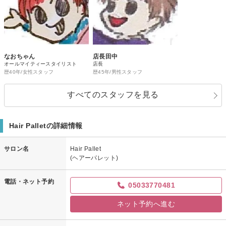
なおちゃん
店長田中
オールマイティースタイリスト
店長
歴40年/女性スタッフ
歴45年/男性スタッフ
すべてのスタッフを見る
Hair Palletの詳細情報
サロン名
Hair Pallet
(ヘアーパレット)
電話・ネット予約
05033770481
ネット予約へ進む