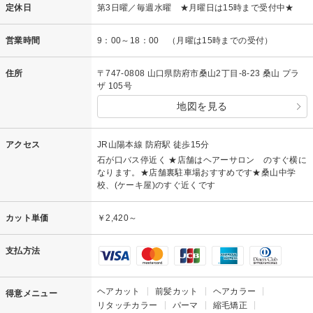
定休日
第3日曜／毎週水曜 ★月曜日は15時まで受付中★
営業時間
9：00～18：00 （月曜は15時までの受付）
住所
〒747-0808 山口県防府市桑山2丁目-8-23 桑山 プラ
ザ 105号
地図を見る
アクセス
JR山陽本線 防府駅 徒歩15分
石が口バス停近く ★店舗はヘアーサロン のすぐ横に
なります。★店舗裏駐車場おすすめです★桑山中学
校、(ケーキ屋)のすぐ近くです
カット単価
￥2,420～
支払方法
ヘアカット
前髪カット
ヘアカラー
得意メニュー
リタッチカラー
パーマ
縮毛矯正