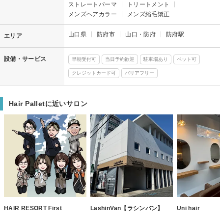
ストレートパーマ
トリートメント
メンズヘアカラー
メンズ縮毛矯正
山口県
防府市
山口・防府
防府駅
エリア
設備・サービス
早朝受付可
当日予約歓迎
駐車場あり
ペット可
クレジットカード可
バリアフリー
Hair Palletに近いサロン
HAIR RESORT First
LashinVan【ラシンバン】
Uni hair