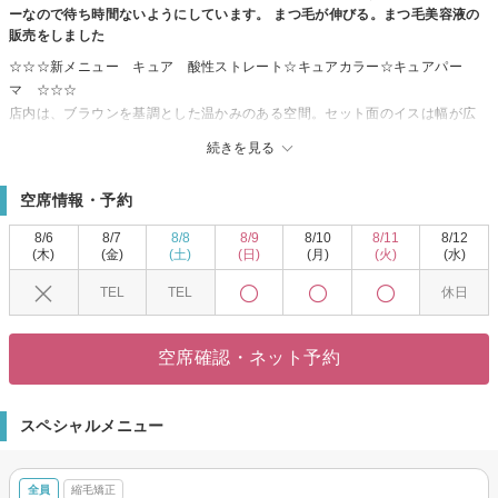
ーなので待ち時間ないようにしています。 まつ毛が伸びる。まつ毛美容液の
販売をしました
☆☆☆新メニュー キュア 酸性ストレート☆キュアカラー☆キュアパー
マ ☆☆☆
店内は、ブラウンを基調とした温かみのある空間。セット面のイスは幅が広
くゆったりと座っていただけます。最新の技術で、流行のスタイルにあなた
続きを見る
の個性を取り入れたスタイルをご提案
カウンセリングをしっかりする事を大事に考えています。御客様がどんなヘ
空席情報・予約
アスタイルにしたいか、好みを理解してから施術に入らせて頂きます。
商品情報 効果があると大好評です． まつ毛が伸びる。まつ毛美容液
8/6
8/7
8/8
8/9
8/10
8/11
8/12
の販売中です。
(木)
(金)
(土)
(日)
(月)
(火)
(水)
コンテスト賞歴
TEL
TEL
休日
山口県美容技術コンクール カットの部 優勝、準優勝２回
大阪大会 ヒロ、ヤマモト杯トゥルーザチャンピオンカット選手権 テン
ニカル賞
空席確認・ネット予約
西日本大会 尾中敏泰杯争奪カットコンテスト 準優勝、入賞２位、金
賞、ベストカラー賞
東京大会 ケネス杯争奪カットコンテスト 優秀入選賞
スペシャルメニュー
メニュー紹介
キュアパーマ、キュアカラー導入しました。 キラキラ髪になりますよ
☆☆☆キュア 酸性ストレート導入しました☆☆☆
全員
縮毛矯正