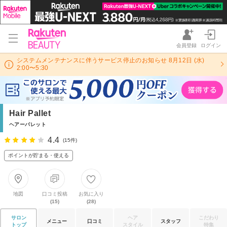
会員登録
ログイン
システムメンテナンスに伴うサービス停止のお知らせ 8月12日 (水)
2:00〜5:30
Hair Pallet
ヘアーパレット
4.4
(15件)
ポイントが貯まる・使える
地図
口コミ投稿
お気に入り
(15)
(28)
サロン
ヘア
こだわり
メニュー
口コミ
スタッフ
トップ
スタイル
特集