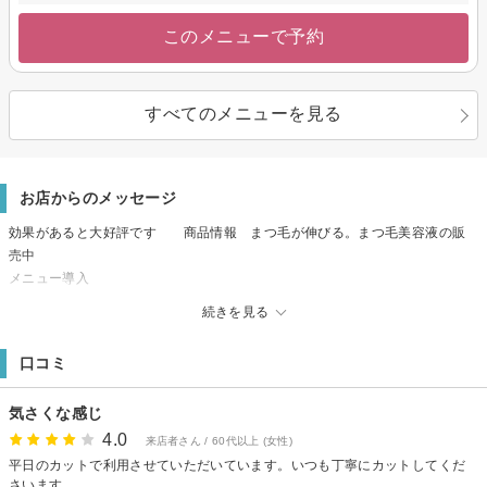
このメニューで予約
すべてのメニューを見る
お店からのメッセージ
効果があると大好評です 商品情報 まつ毛が伸びる。まつ毛美容液の販
売中
メニュー導入
☆☆☆キュア 酸性ストレート導入しました。☆☆☆
続きを見る
は大好評です
☆キュア 酸性ストレート導入しました。☆キュアパーマ、キュアカラー導
口コミ
入しました。☆
キラキラ髪になりたい方に、おすすめですよ
気さくな感じ
しました
商品情報 効果があると大好評です まつ毛が伸びる。まつ毛美容液
4.0
来店者さん / 60代以上 (女性)
の販売中です。
平日のカットで利用させていただいています。いつも丁寧にカットしてくだ
さいます。