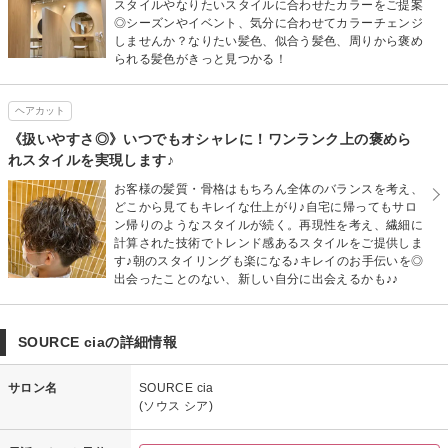
スタイルやなりたいスタイルに合わせたカラーをご提案
◎シーズンやイベント、気分に合わせてカラーチェンジ
しませんか？なりたい髪色、似合う髪色、周りから褒め
られる髪色がきっと見つかる！
ヘアカット
《扱いやすさ◎》いつでもオシャレに！ワンランク上の褒めら
れスタイルを実現します♪
お客様の髪質・骨格はもちろん全体のバランスを考え、
どこから見てもキレイな仕上がり♪自宅に帰ってもサロ
ン帰りのようなスタイルが続く。再現性を考え、繊細に
計算された技術でトレンド感あるスタイルをご提供しま
す♪朝のスタイリングも楽になる♪キレイのお手伝いを◎
出会ったことのない、新しい自分に出会えるかも♪♪
SOURCE ciaの詳細情報
サロン名
SOURCE cia
(ソウス シア)