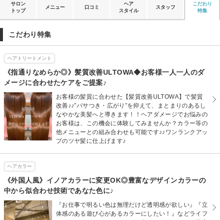
サロン
ヘア
こだわり
メニュー
口コミ
スタッフ
トップ
スタイル
特集
こだわり特集
ヘアトリートメント
《指通りなめらか◎》髪質改善ULTOWA◆お客様一人一人のダ
メージに合わせたケアをご提案♪
お客様の髪質に合わせた【髪質改善ULTOWA】で髪質
改善♪♪”パサつき・広がり”を抑えて、まとまりのあるし
なやかな美髪へと導きます！！ヘアダメージでお悩みの
お客様は、この機会に体験してみませんか？カラー等の
他メニューとの組み合わせも可能です♪♪ワンランクアッ
プのツヤ髪に仕上げます♪
ヘアカラー
《外国人風》イノアカラーに変更OK◎豊富なデザインカラーの
中から似合わせ技術であなた色に♪
『お仕事で明るい色は無理だけど透明感が欲しい』『立
体感のある遊び心があるカラーにしたい！』などライフ