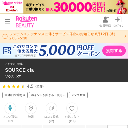
会員登録
ログイン
システムメンテナンスに伴うサービス停止のお知らせ 8月12日 (水)
2:00〜5:30
こだわり特集
SOURCE cia
ソウス シア
4.5
(22件)
◎ 本日空席あり
ポイントが貯まる・使える
メンズ歓迎
メンズ優先
地図
口コミ投稿
お気に入り
ON
(22)
(118)