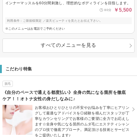
インナーマッスルを60分間刺激し、理想的なボディラインを目指します。
￥5,500
80分
利用条件：ご新規様限定 ／楽天ビューティを見たとお伝え下さい。
※このメニューはお電話でご予約ください
すべてのメニューを見る
こだわり特集
脱毛
《自分のペースで通える都度払い》全身の気になる箇所を徹底
ケア！！オトナ女性の身だしなみに♪
お客様おひとりひとりの不安やお悩みを丁寧にヒアリン
グして最適なアドバイスを◎経験を積んだスタッフが丁
寧なカウンセリングでお客様のご要望に全力でお応えし
ます☆全身や気になる箇所のムダ毛にエステティシャン
のプロ技で徹底アプローチ。満足頂ける技術とサービス
をご提供いたします♪