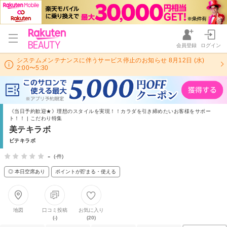
会員登録
ログイン
システムメンテナンスに伴うサービス停止のお知らせ 8月12日 (水)
2:00〜5:30
《当日予約歓迎★》理想のスタイルを実現！！カラダを引き締めたいお客様をサポー
ト！！ | こだわり特集
美テキラボ
ビテキラボ
-
(-件)
◎ 本日空席あり
ポイントが貯まる・使える
地図
口コミ投稿
お気に入り
(-)
(20)