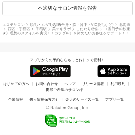
不適切なサロン情報を報告
エステサロン
脱毛・ムダ毛処理(全身・脇・背中・VIO脱毛など)
北海道
西区・手稲区
手稲駅
美テキラボ
こだわり特集
《当日予約歓迎
★》理想のスタイルを実現！！カラダを引き締めたいお客様をサポート！！
アプリからの予約ならもっとおトクで便利！
はじめての方へ
お問い合わせ
ヘルプ
リリース情報
利用規約
掲載ご希望のサロン様
企業情報
個人情報保護方針
楽天のサービス一覧
アプリ一覧
© Rakuten Group, Inc.