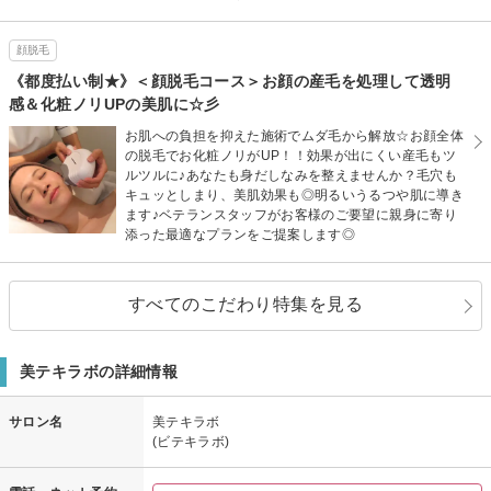
顔脱毛
《都度払い制★》＜顔脱毛コース＞お顔の産毛を処理して透明
感＆化粧ノリUPの美肌に☆彡
お肌への負担を抑えた施術でムダ毛から解放☆お顔全体
の脱毛でお化粧ノリがUP！！効果が出にくい産毛もツ
ルツルに♪あなたも身だしなみを整えませんか？毛穴も
キュッとしまり、美肌効果も◎明るいうるつや肌に導き
ます♪ベテランスタッフがお客様のご要望に親身に寄り
添った最適なプランをご提案します◎
すべてのこだわり特集を見る
美テキラボの詳細情報
サロン名
美テキラボ
(ビテキラボ)