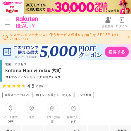
会員登録
ログイン
システムメンテナンスに伴うサービス停止のお知らせ 8月12日 (水)
2:00〜5:30
地図・アクセス
kotona Hair & relax 六町
コトナヘアアンドリラックスロクチョウ
4.5
(1件)
楽天スーパーDEAL
ポイントが貯まる・使える
メンズ歓迎
メンズ優先
地図
口コミ投稿
お気に入り
OFF
(1)
(43)
サロン
ヘア
こだわり