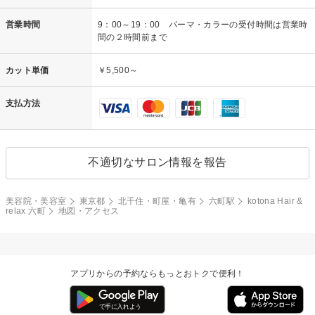
営業時間
9：00～19：00 パーマ・カラーの受付時間は営業時
間の２時間前まで
カット単価
￥5,500～
支払方法
不適切なサロン情報を報告
美容院・美容室
東京都
北千住・町屋・亀有
六町駅
kotona Hair &
relax 六町
地図・アクセス
アプリからの予約ならもっとおトクで便利！