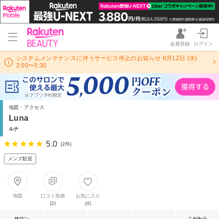
会員登録
ログイン
システムメンテナンスに伴うサービス停止のお知らせ 8月12日 (水)
2:00〜5:30
地図・アクセス
Luna
ルナ
5.0
(2件)
メンズ歓迎
地図
口コミ投稿
お気に入り
(2)
(4)
サロン
こだわり