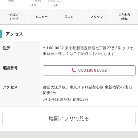
地図
口コミ投稿
お気に入り
(17)
(64)
サロン
こだわり
メニュー
口コミ
スタッフ
トップ
特集
アクセス
住所
〒160-0022 東京都新宿区新宿七丁目27番3号 クリオ
東新宿※詳しくはご予約時にお伝えします
電話番号
05018661352
アクセス
都営大江戸線、東京メトロ副都心線 東新宿駅A2出口
徒歩0分
JR山手線 新宿駅 徒歩13分
地図アプリで見る