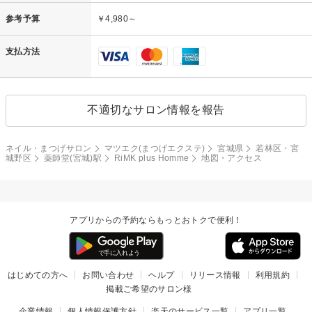
参考予算
￥4,980～
支払方法
不適切なサロン情報を報告
ネイル・まつげサロン
マツエク(まつげエクステ)
宮城県
若林区・宮
城野区
薬師堂(宮城)駅
RiMK plus Homme
地図・アクセス
アプリからの予約ならもっとおトクで便利！
はじめての方へ
お問い合わせ
ヘルプ
リリース情報
利用規約
掲載ご希望のサロン様
企業情報
個人情報保護方針
楽天のサービス一覧
アプリ一覧