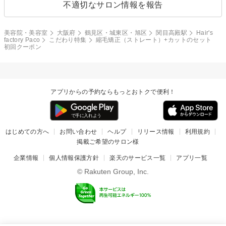
不適切なサロン情報を報告
美容院・美容室
大阪府
鶴見区・城東区・旭区
関目高殿駅
Hair's
factory Paco
こだわり特集
縮毛矯正（ストレート）+カットのセット
初回クーポン
アプリからの予約ならもっとおトクで便利！
はじめての方へ
お問い合わせ
ヘルプ
リリース情報
利用規約
掲載ご希望のサロン様
企業情報
個人情報保護方針
楽天のサービス一覧
アプリ一覧
© Rakuten Group, Inc.