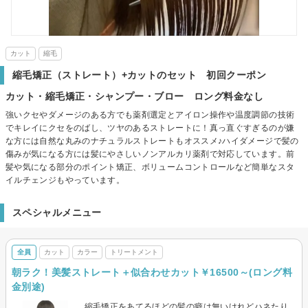
カット
縮毛
縮毛矯正（ストレート）+カットのセット 初回クーポン
カット・縮毛矯正・シャンプー・ブロー ロング料金なし
強いクセやダメージのある方でも薬剤選定とアイロン操作や温度調節の技術
でキレイにクセをのばし、ツヤのあるストレートに！真っ直ぐすぎるのが嫌
な方には自然な丸みのナチュラルストレートもオススメ♪ハイダメージで髪の
傷みが気になる方には髪にやさしいノンアルカリ薬剤で対応しています。前
髪や気になる部分のポイント矯正、ボリュームコントロールなど簡単なスタ
イルチェンジもやっています。
スペシャルメニュー
全員
カット
カラー
トリートメント
朝ラク！美髪ストレート＋似合わせカット￥16500～(ロング料
金別途)
縮毛矯正をあてるほどの髪の癖は無いけれどハネたり