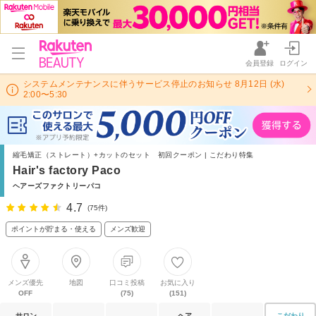
会員登録
ログイン
システムメンテナンスに伴うサービス停止のお知らせ 8月12日 (水)
2:00〜5:30
縮毛矯正（ストレート）+カットのセット 初回クーポン | こだわり特集
Hair's factory Paco
ヘアーズファクトリーパコ
4.7
(75件)
ポイントが貯まる・使える
メンズ歓迎
メンズ優先
地図
口コミ投稿
お気に入り
OFF
(75)
(151)
サロン
ヘア
こだわり