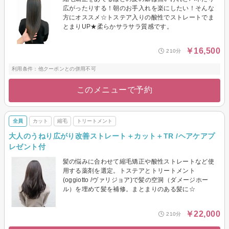
広がったりする！朝のお手入れを楽にしたい！そんな
方にオススメ☆トステア入りの酸性でストレートでま
とまりUP★柔らかサラサラ質感です。
￥16,500
210分
利用条件：他クーポンとの併用不可
このメニューで予約
全員
カット
縮毛
トリートメント
大人のうねり広がり改善ストレート＋カット＋TR /ヘアケアプ
レゼント付
髪の悩みに合わせて縮毛矯正や酸性ストレートなど使
用する薬剤を選定。トステアとトリートメント
(oggiotto /ヴァリジョア)で髪の空洞（ダメージホー
ル）を埋めて髪を補修。まとまりのある髪に☆
￥22,000
210分