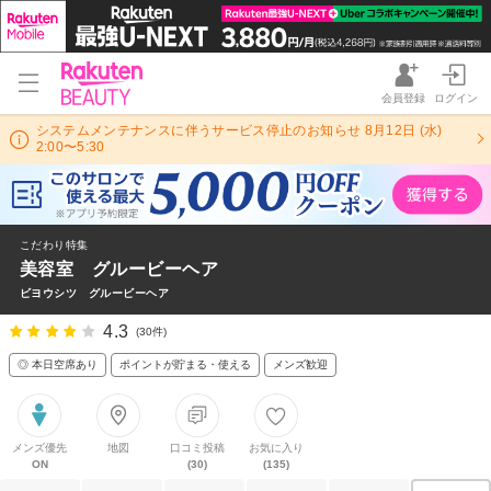
会員登録
ログイン
システムメンテナンスに伴うサービス停止のお知らせ 8月12日 (水)
2:00〜5:30
こだわり特集
美容室 グルービーヘア
ビヨウシツ グルービーヘア
4.3
(30件)
◎ 本日空席あり
ポイントが貯まる・使える
メンズ歓迎
メンズ優先
地図
口コミ投稿
お気に入り
ON
(30)
(135)