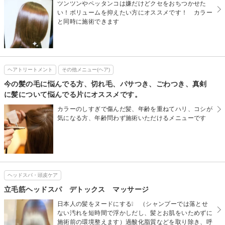
ツンツンやペッタンコは嫌だけどクセをおちつかせた
い！ボリュームを抑えたい方にオススメです！ カラー
と同時に施術できます
ヘアトリートメント
その他メニュー(ヘア)
今の髪の毛に悩んでる方、切れ毛、パサつき、ごわつき、真剣
に髪について悩んでる片にオススメです。
カラーのしすぎで傷んだ髪、年齢を重ねてハリ、コシが
気になる方、年齢問わず施術いただけるメニューです
ヘッドスパ・頭皮ケア
立毛筋ヘッドスパ デトックス マッサージ
日本人の髪をヌードにする❕ （シャンプーでは落とせ
ない汚れを短時間で浮かしだし、髪とお肌をいためずに
施術前の環境整えます）過酸化脂質などを取り除き、呼