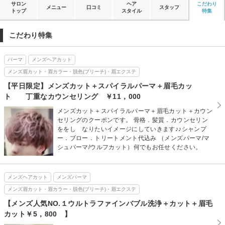
サロン
ヘア
こだわり
メニュー
口コミ
スタッフ
トップ
スタイル
特集
こだわり特集
パーマ
メンズヘアカット
メンズ眉カット・眉カラー・脱色(ブリーチ)・眉エクステ
【平日限定】メンズカット＋スパイラルパーマ＋眉毛カッ
ト 丁重なカウンセリング ￥11，000
メンズカット＋スパイラルパーマ＋眉毛カット＋カウン
セリングのクーポンです。 骨格．髪質．カウンセリン
ををし なりたいイメージにしていきます♪♪シャンプ
ー．ブロー．トリートメント代込み （メンズパーマ/マ
シュパーマ/ウルフカット）何でもお任せください。
メンズヘアカット
メンズパーマ
メンズ眉カット・眉カラー・脱色(ブリーチ)・眉エクステ
【メンズ人気NO.１ウルトラファインバブル洗浄＋カット＋眉毛
カット￥5，800 】