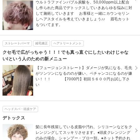
ウルトラファインバブル炭酸を、50,000ppm以上配合
し作られた商品でデトックスしていきあらゆる悩みに対
して施術していきます お客様と一緒にカウンセリン
しヘアスタイルを考えていきましょう♪♪ 眉毛カット
もついてます。
ストレートパーマ
縮毛矯正
ヘアトリートメント
クセ毛で広がっちゃう！！！でも真っ直ぐにしたいわけじゃな
い❕という人のための新メニュー
【フュージョンストレート】ダメージが気になる、毛先
がツンツンになるののが嫌い、ペチャンコになるのが嫌
い！！！ 【7000円】初回５６００円お試し下さ
い
ヘッドスパ・頭皮ケア
デトックス
髪に長年残留している皮脂や汚れ、シリコーンなどをク
レンジングしてスッキリさせます。♦頭皮クレンジング
のみの場合。シャンプー・ブロー別。♦ネット予約され