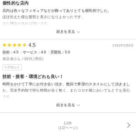
ご来店ありがとうございました。
個性的な店内
店内は色々なフィギュアなどが飾ってありとても個性的でした。
ほぼ伝えた様な髪型と長さになりよかったです。
また機会があれば伺います。
続きを見る
スペシャルズからの返信
ご来店頂きありがとうございました。口コミも頂きありがとうございます
4.5
2021年5月9日
雑貨は一部販売もしております。またのご来店お待ちしております。
技術：4.5
サービス：4.0
雰囲気：5.0
来店者さん / 50代 (男性)
ヘアカット
技術・接客・環境どれも良い！
時間をかけて丁寧にお付き合い頂き、数回で希望のスタイルにして頂きまし
た。完全予約制で待ち時間が全く無く、またコロナ禍においてもとても安心
です。
続きを見る
スペシャルズからの返信
いつもご来店頂きありがとうございます。嬉しい口コミも頂き感謝申し上
げます。またのご来店をお待ちしております。
12件
(1/2ページ)