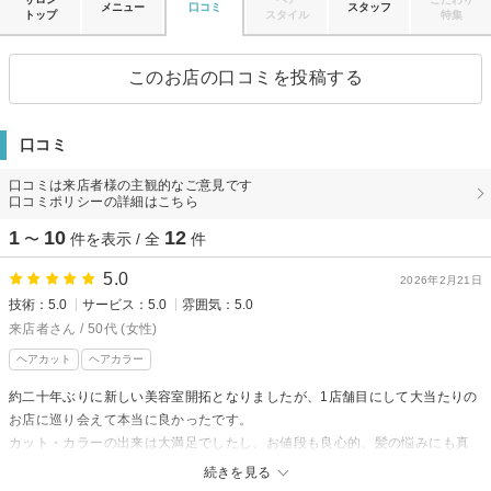
メニュー
口コミ
スタッフ
トップ
スタイル
特集
このお店の口コミを投稿する
口コミ
口コミは来店者様の主観的なご意見です
口コミポリシーの詳細はこちら
1
10
12
〜
件を表示 / 全
件
5.0
2026年2月21日
技術：5.0
サービス：5.0
雰囲気：5.0
来店者さん / 50代 (女性)
ヘアカット
ヘアカラー
約二十年ぶりに新しい美容室開拓となりましたが、1店舗目にして大当たりの
お店に巡り会えて本当に良かったです。
カット・カラーの出来は大満足でしたし、お値段も良心的、髪の悩みにも真
摯にお答え頂きました。
続きを見る
またよろしくお願いいたします！