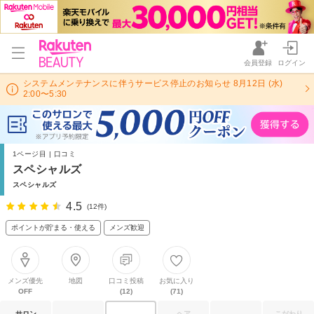
会員登録
ログイン
システムメンテナンスに伴うサービス停止のお知らせ 8月12日 (水)
2:00〜5:30
1ページ目 | 口コミ
スペシャルズ
スペシャルズ
4.5
(12件)
ポイントが貯まる・使える
メンズ歓迎
メンズ優先
地図
口コミ投稿
お気に入り
OFF
(12)
(71)
サロン
ヘア
こだわり