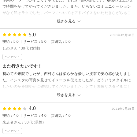
またのご予約お待ちしております。
で時間をかけてやってくださいました。また、いらないコミュニケーション
がなく私はラクでした。パーマについてはアドバイスをいただきながらもこ
ちらの意思を尊重してくださり、納得する形に仕上げることができました。
続きを見る
お人柄がよく現れた作業とコミュニケーションで、私は信頼できました。あ
りがとうございました。
5.0
2023年12月28日
技術：5.0
サービス：5.0
雰囲気：5.0
スペシャルズからの返信
しのさん / 30代 (女性)
嬉しい口コミありがとうございます。
ヘアカット
わざわざ口コミを書いて頂ける事が
とても励みになります。ありがとうございます！
また行きたいです！
またお待ちしております。
初めての来院でしたが、西村さんは柔らかな優しい接客で安心感がありまし
た。インスタの写真を見せてイメージを伝えましたが、どういうスタイルに
したいのかを細やかに確認してくださいました。とても素敵なスタイルにし
ていただき、ありがとうございます！また機会がありましたら宜しくお願い
続きを見る
します。
4.0
2021年9月25日
スペシャルズからの返信
技術：4.0
サービス：4.0
雰囲気：4.0
わざわざ口コミを書いて頂きありがとうございます。
来店者さん / 30代 (男性)
とても嬉しいです！
ヘアカット
また帰省の際にお立ち寄り下さい。お待ちしております。