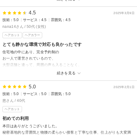
スペシャルズからの返信
4.5
2025年3月9日
ご来店ありがとうございました。
技術：5.0
サービス：4.5
雰囲気：4.5
口コミもありがとうございます。嬉しいです！
nana14さん / 50代 (女性)
またのご利用お待ちしております。
ヘアカット
ヘアカラー
とても静かな環境で対応も良かったです
住宅地の中にあり、完全予約制の
お一人で運営されているので、
大型店舗と違って、周囲の声も入ることなく、
とても静かで落ち着いた環境でした。
続きを見る
他の方も書いているように、
5.0
カットについてもカラーについても、
2025年2月1日
こちらの希望を詳細に汲み取っていただき
技術：5.0
サービス：5.0
雰囲気：5.0
出来上がりもとても良い感じでした。
悠さん / 40代
有難うございました。
ヘアカット
初めての利用
スペシャルズからの返信
本日はありがとうございました。
口コミありがとうございます。感謝致します
秘密基地的な雰囲気と物腰の柔らかい接客と丁寧な仕事、仕上がりも大変満
ショートカットがとてもお似合いでした