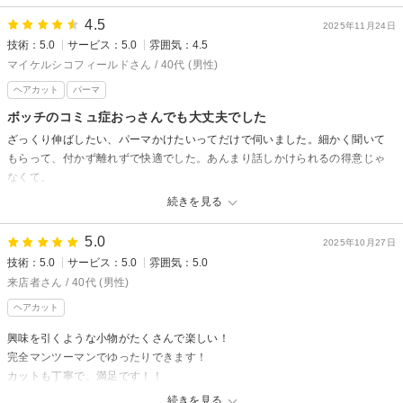
4.5
2025年11月24日
スペシャルズからの返信
技術：5.0
サービス：5.0
雰囲気：4.5
ご来店ありがとうございました。
マイケルシコフィールドさん / 40代 (男性)
嬉しい口コミもありがとうございます！
ヘアカット
パーマ
またお待ちしております。西村
ボッチのコミュ症おっさんでも大丈夫でした
ざっくり伸ばしたい、パーマかけたいってだけで伺いました。細かく聞いて
もらって、付かず離れずで快適でした。あんまり話しかけられるの得意じゃ
なくて。
続きを見る
スペシャルズからの返信
ご来店ありがとうございました。
5.0
2025年10月27日
口コミも書いて頂いてありがたいです。
技術：5.0
サービス：5.0
雰囲気：5.0
またお待ちしております！
来店者さん / 40代 (男性)
ヘアカット
興味を引くような小物がたくさんで楽しい！
完全マンツーマンでゆったりできます！
カットも丁寧で、満足です！！
スタンプカード作ってもらったので、また行きます！！
続きを見る