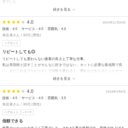
足でした。
またのご来店お待ちしております。
今後ともよろしくお願いします。
続きを見る
初めての利用にもかかわらず遅れてしまい、本当に申し訳ありませんでし
た。
4.0
2024年11月24日
技術：4.5
サービス：4.5
雰囲気：4.0
スペシャルズからの返信
来店者さん / 30代 (男性)
口コミを書いて頂いていたのを気付かずにいました
ヘアカット
申し訳ございません。
先日はご来店ありがとうございました。
リピートしても◎
今後ともよろしくお願いいたします。
リピートしても変わらない接客の良さと丁寧な仕事。
口コミありがとうございます！
私は美容師と話すことがそんなに好きではない。カットに必要な最低限で良
い。またこれまでリピートして回数を重ねると、慣れなどからコミュニケー
ションが多くなったり、カットやシャンプーなどの細かな仕事ぶりに変化を
続きを見る
感じることが多々あった。
それがココはない。ずっと丁寧な仕事ぶりとコミュニケーションのちょうど
4.0
2024年5月6日
良さ。信頼できます。
技術：4.5
サービス：4.5
雰囲気：3.5
来店者さん / 30代 (男性)
スペシャルズからの返信
ヘアカット
パーマ
いつもありがとうございます！
嬉しいコメントも頂き感謝致します
信頼できる
これからも丁寧な仕事を心掛けてまいります
作業の一つ一つがすごく丁寧でした。それが1番の感想です。最後の仕上げま