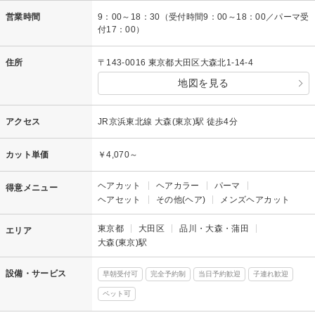
営業時間
9：00～18：30（受付時間9：00～18：00／パーマ受
付17：00）
住所
〒143-0016 東京都大田区大森北1-14-4
地図を見る
アクセス
JR京浜東北線 大森(東京)駅 徒歩4分
カット単価
￥4,070～
ヘアカット
ヘアカラー
パーマ
得意メニュー
ヘアセット
その他(ヘア)
メンズヘアカット
東京都
大田区
品川・大森・蒲田
エリア
大森(東京)駅
設備・サービス
早朝受付可
完全予約制
当日予約歓迎
子連れ歓迎
ペット可