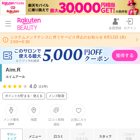
会員登録
ログイン
システムメンテナンスに伴うサービス停止のお知らせ 8月12日 (水)
2:00〜5:30
Aim.R
エイムアール
4.0
(11件)
ポイントが貯まる・使える
メンズ歓迎
メンズ優先
地図
口コミ投稿
お気に入り
OFF
(11)
(47)
サロン
ヘア
こだわり
メニュー
口コミ
スタッフ
トップ
スタイル
特集