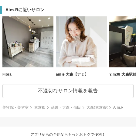
Aim.Rに近いサロン
Fiora
amie 大森【アミ】
Y.m38 大森駅
不適切なサロン情報を報告
美容院・美容室
東京都
品川・大森・蒲田
大森(東京)駅
Aim.R
アプリからの予約ならもっとおトクで便利！