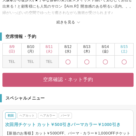
大森駅から徒歩5分★丁寧な接客の実力派スタイリスト揃いで安心してお任せ
出来る！と顧客様にも人気のサロン【Aim.R】開放感のある明るい店内。。。
緑がいっぱいの空間でゆったり癒されながら施術が受けられます♪
メンズも満足の似合わせ技術！
続きを見る
メンズのお客様も多い【Aim.R】気さくで話しやすいStaffさんばかりなので男
性の方も気軽に通いやすい。再現性の高いカット技術とトレンドを取り入れ
空席情報・予約
たスタイル提案に常連さんも多数！オフィスに最適な好印象スタイル～個性
溢れるスタイルまで気軽にご相談を！
8/9
8/10
8/11
8/12
8/13
8/14
8/15
結婚式列席や着物デビューにも◎。お客様の雰囲気や当日の着物に合うよ
(日)
(月)
(火)
(水)
(木)
(金)
(土)
う、希望に沿って一生に一度の晴れの日をプロデュースしてくれます★
TEL
TEL
TEL
スタイルだけでなく、STAFFさんとの楽しい会話で心の底から気分転換！楽
しい気分でスタイルチェンジしちゃいましょう♪
空席確認・ネット予約
スペシャルメニュー
初回
ヘアカット
ヘアカラー
パーマ
次回用チケット カット￥500引きパーマカラー￥1000引き
【新規のお客様】カット￥500OFF、パーマ・カラー￥1,000OFFチケット