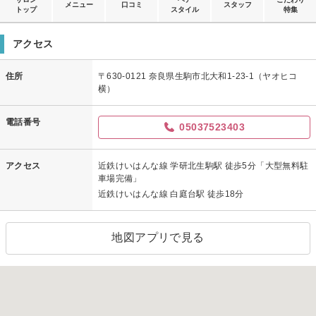
メニュー
口コミ
スタッフ
トップ
スタイル
特集
アクセス
住所
〒630-0121 奈良県生駒市北大和1-23-1（ヤオヒコ
横）
電話番号
05037523403
アクセス
近鉄けいはんな線 学研北生駒駅 徒歩5分「大型無料駐
車場完備」
近鉄けいはんな線 白庭台駅 徒歩18分
地図アプリで見る