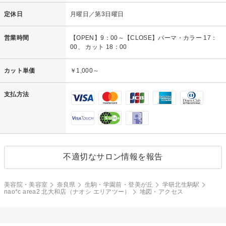
定休日
月曜日／第3日曜日
営業時間
【OPEN】9：00～【CLOSE】パーマ・カラー 17：
00、 カット 18：00
カット単価
￥1,000～
支払方法
不適切なサロン情報を報告
美容院・美容室
奈良県
生駒・学園前・登美が丘
学研北生駒駅
nao*c area2 北大和店（ナオシ エリアツー）
地図・アクセス