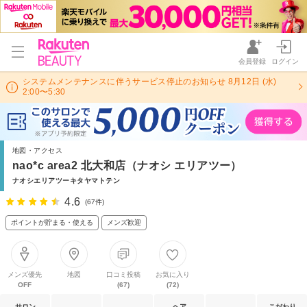
会員登録
ログイン
システムメンテナンスに伴うサービス停止のお知らせ 8月12日 (水)
2:00〜5:30
地図・アクセス
nao*c area2 北大和店（ナオシ エリアツー）
ナオシエリアツーキタヤマトテン
4.6
(67件)
ポイントが貯まる・使える
メンズ歓迎
メンズ優先
地図
口コミ投稿
お気に入り
OFF
(67)
(72)
サロン
ヘア
こだわり