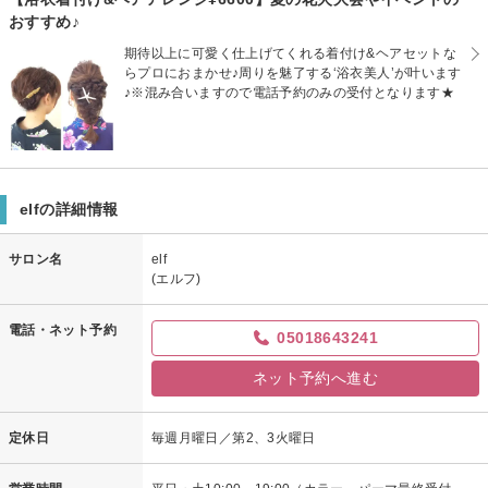
おすすめ♪
期待以上に可愛く仕上げてくれる着付け&ヘアセットな
らプロにおまかせ♪周りを魅了する‘浴衣美人’が叶います
♪※混み合いますので電話予約のみの受付となります★
elfの詳細情報
サロン名
elf
(エルフ)
電話・ネット予約
05018643241
ネット予約へ進む
定休日
毎週月曜日／第2、3火曜日