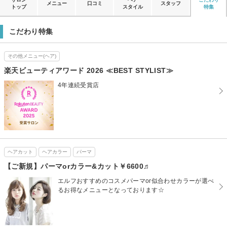
メニュー
口コミ
スタッフ
トップ
スタイル
特集
こだわり特集
その他メニュー(ヘア)
楽天ビューティアワード 2026 ≪BEST STYLIST≫
4年連続受賞店
ヘアカット
ヘアカラー
パーマ
【ご新規】パーマorカラー&カット￥6600♬
エルフおすすめのコスメパーマor似合わせカラーが選べ
るお得なメニューとなっております☆