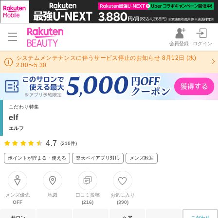
会員登録
ログイン
システムメンテナンスに伴うサービス停止のお知らせ 8月12日 (水)
2:00〜5:30
こだわり特集
elf
エルフ
4.7
(216件)
ポイントが貯まる・使える
楽天ペイアプリ対応
メンズ歓迎
メンズ優先
地図
口コミ投稿
お気に入り
OFF
(216)
(390)
サロン
ヘア
こだわり