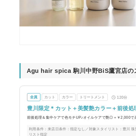
Agu hair spica 駒川中野BiS鷹
全員
カット
カラー
トリートメント
120分
豊川限定＊カット＋美髪艶カラー＋前後処理剤
前後処理＆集中ケアで色モチUP♪オイルケアで艶◎＋￥2,000で
利用条件：来店日条件：指定なし／対象スタイリスト：豊川 
リスト指定