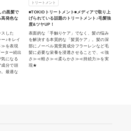
トリートメント
しの黒髪で
■TOKIOトリートメント■メディアで取り上
る高発色な
げられている話題のトリートメント♪毛髪強
度&ツヤUP！
ラスした
表面的な「手触りケア」でなく、髪の悩み
ー♪キレイ
を解決する本質的な「髪質ケア」。髪の深
さ≫を表現
部にノーベル賞受賞成分フラーレンなど毛
ピーター続出
髪に必要な栄養を浸透させることで、≪強
が気になる
さ≫≪軽さ≫≪柔らかさ≫≪持続力≫を実
ア成分で頭
現★
心。最適な