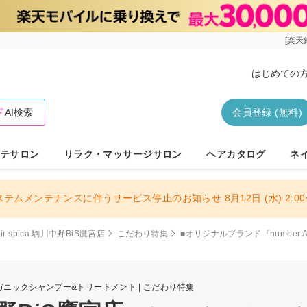
[楽天
はじめての
AI検索
会員登録 (無料)
テサロン
リラク・マッサージサロン
ヘアカタログ
ネ
ステムメンテナンスに伴うサービス停止のお知らせ 8月12日 (水) 2:00〜
air spica 駒川中野BiS鷹宮店
こだわり特集
■オリジナルブランド『numbe
ーガニックシャンプー&トリートメント | こだわり特集