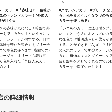
カラー
シーカラー■『赤味ゼロ・色味が
■クオルシアカラー■ブリーチな
気のトレンドカラー！”外国人
も、光をまとうようなツヤのあ
感が叶う☆
カラーを楽しめる♪
きの赤味が気になる！暗髪で外
「いつものカラーに透明感をプ
ーを楽しみたい！という方には
い！」という方にオススメのカラ
シーカラー』がおすすめ。日本
な発色で≪透明感≫と≪柔らか
赤味を帯びた髪色」をブリーチ
することができる【Agu】でリ
まで寒色に導きます♪暗髪でのア
の人気のカラーです◎ダメージ
レージュ、オリーブも表現可
方も、植物エキスとダメージケ
り色を入れた「外国人風カラ
皮と髪をケアしてくれるので安
めます！
カラーをご提案いたします！
鷹宮店の詳細情報