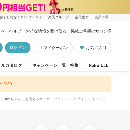
銀行]もれなく1000ポイント
楽天グループ
楽天生命
楽天市場
方へ
ヘルプ
お得な情報を受け取る
掲載ご希望のサロン様
ログイン
マイクーポン
お気に入り
イルカタログ
キャンペーン一覧・特集
Raku Lab
5:30
r A.』■赤ちゃんにも使えるオーガニックシャンプー&トリートメント