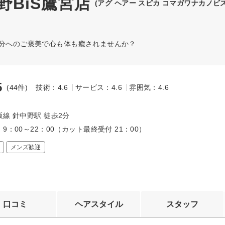
川中野BiS鷹宮店
(アグ ヘアー スピカ コマガワナカノビ
自分へのご褒美で心も体も癒されませんか？
5
(44件)
技術：4.6
サービス：4.6
雰囲気：4.6
～
線 針中野駅 徒歩2分
9：00～22：00（カット最終受付 21：00）
メンズ歓迎
口コミ
ヘアスタイル
スタッフ