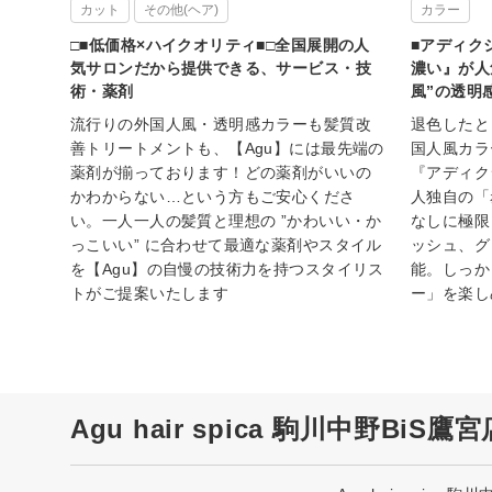
カット
その他(ヘア)
カラー
□■低価格×ハイクオリティ■□全国展開の人
■アディク
気サロンだから提供できる、サービス・技
濃い』が人
術・薬剤
風”の透明
流行りの外国人風・透明感カラーも髪質改
退色したと
善トリートメントも、【Agu】には最先端の
国人風カラ
薬剤が揃っております！どの薬剤がいいの
『アディク
かわからない…という方もご安心くださ
人独自の「
い。一人一人の髪質と理想の ”かわいい・か
なしに極限
っこいい” に合わせて最適な薬剤やスタイル
ッシュ、グ
を【Agu】の自慢の技術力を持つスタイリス
能。しっか
トがご提案いたします
ー」を楽し
Agu hair spica 駒川中野BiS