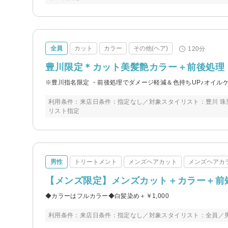
全員
カット
カラー
その他(ヘア)
120分
豊川限定＊カット美髪艶カラー＋前後処理 ￥7
※豊川指名限定 ・前後処理でダメージ軽減＆色持ちUP♪オイル
利用条件：来店日条件：指定なし／対象スタイリスト：豊川 
リスト指定
男性
トリートメント
メンズヘアカット
メンズヘアカ
【メンズ限定】メンズカット＋カラー＋前処理
◆カラーはフルカラー◆白髪染め＋￥1,000
利用条件：来店日条件：指定なし／対象スタイリスト：全員／男