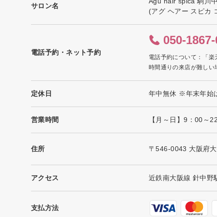
Agu hair spica 
サロン名
(アグ ヘアー スピカ
050-1867-
電話予約・ネット予約
電話予約について：「楽
時間通りの来店が難しい
定休日
年中無休 ※年末年始
営業時間
【月～日】9：00～2
住所
〒546-0043 大阪府
アクセス
近鉄南大阪線 針中野駅
支払方法