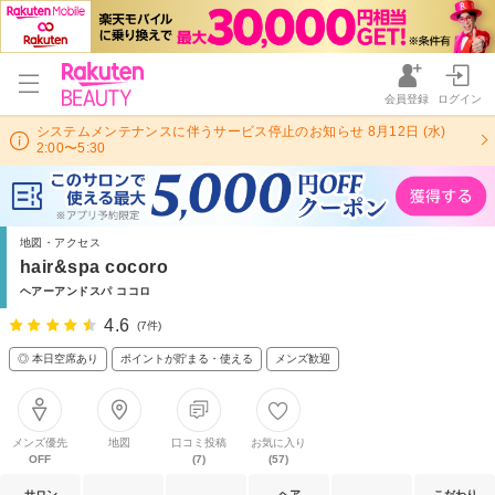
会員登録
ログイン
システムメンテナンスに伴うサービス停止のお知らせ 8月12日 (水)
2:00〜5:30
地図・アクセス
hair&spa cocoro
ヘアーアンドスパ ココロ
4.6
(7件)
◎ 本日空席あり
ポイントが貯まる・使える
メンズ歓迎
メンズ優先
地図
口コミ投稿
お気に入り
OFF
(7)
(57)
サロン
ヘア
こだわり