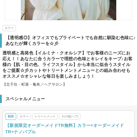
カラー
【透明感◎】オフィスでもプライベートでも自然に馴染む色味に♪
あなたが輝くカラーを☆彡
透明感と高発色【イルミナ・クオルシア】でお客様のニーズにお
応え！！あなたに合うカラーで理想の色味とキレイをキープ♪お客
様の【肌・目の色、ライフスタイル】から本当に似合うスタイル
をご提案☆彡カットやトリートメントメニューとの組み合わせも
オススメ☆オシャレな毎日を楽しみましょう！
【北千住・町屋・亀有／ヘアサロン】
スペシャルメニュー
初回
カラー
トリートメント
その他(ヘア)
【新規限定オーダーメイドTR無料】カラー+オーダーメイド
TR+ナノバブル