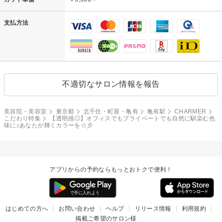
支払方法
不適切なサロン情報を報告
美容院・美容室
東京都
北千住・町屋・亀有
亀有駅
CHARMER
こだわり特集
【透明感◎】オフィスでもプライベートでも自然に馴染む色
味に♪あなたが輝くカラーを☆彡
アプリからの予約ならもっとおトクで便利！
はじめての方へ
お問い合わせ
ヘルプ
リリース情報
利用規約
掲載ご希望のサロン様