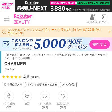
会員登録
ログイン
システムメンテナンスに伴うサービス停止のお知らせ 8月12日 (水)
2:00〜5:30
【透明感◎】オフィスでもプライベートでも自然に馴染む色味に♪あなたが輝くカラーを
☆彡 | こだわり特集
CHARMER
シャルメ
4.6
(164件)
◎ 本日空席あり
ポイントが貯まる・使える
メンズ歓迎
メンズ優先
地図
口コミ投稿
お気に入り
OFF
(164)
(205)