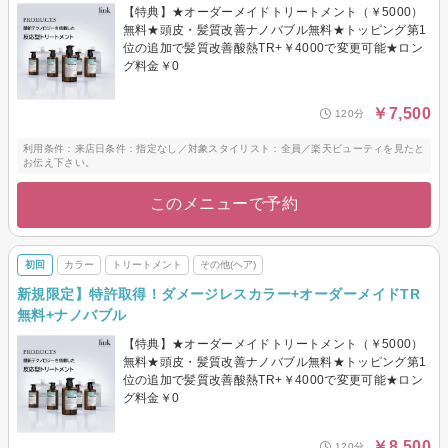
【特典】★オーダーメイドトリートメント（￥5000）
無料★頭皮・髪質改善ナノバブル無料★トッピング第1
位の追加で髪質改善酸熱TR+￥4000で変更可能★ロン
グ料金￥0
￥7,500
120分
利用条件：来店日条件：指定なし／対象スタイリスト：全員／楽天ビューティを見たと
お伝え下さい。
このメニューで予約
初回
カラー
トリートメント
その他(ヘア)
新規限定】特許取得！ダメージレスカラー+オーダーメイドTR
無料+ナノバブル
【特典】★オーダーメイドトリートメント（￥5000）
無料★頭皮・髪質改善ナノバブル無料★トッピング第1
位の追加で髪質改善酸熱TR+￥4000で変更可能★ロン
グ料金￥0
￥8,500
120分