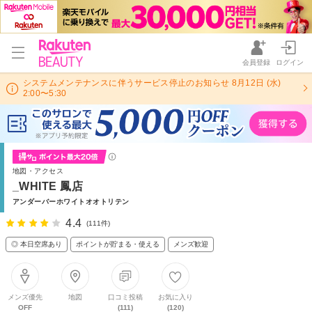
会員登録
ログイン
システムメンテナンスに伴うサービス停止のお知らせ 8月12日 (水)
2:00〜5:30
地図・アクセス
_WHITE 鳳店
アンダーバーホワイトオオトリテン
4.4
(111件)
◎ 本日空席あり
ポイントが貯まる・使える
メンズ歓迎
メンズ優先
地図
口コミ投稿
お気に入り
OFF
(111)
(120)