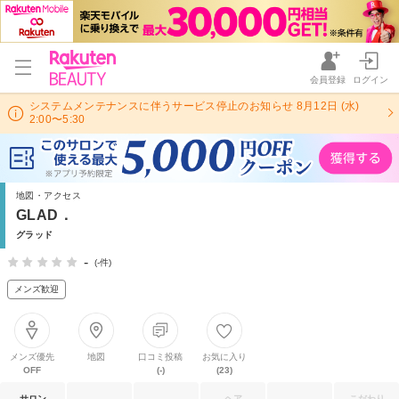
会員登録
ログイン
システムメンテナンスに伴うサービス停止のお知らせ 8月12日 (水)
2:00〜5:30
地図・アクセス
GLAD．
グラッド
-
(-件)
メンズ歓迎
メンズ優先
地図
口コミ投稿
お気に入り
OFF
(-)
(23)
サロン
ヘア
こだわり