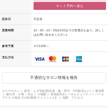
ネット予約へ進む
定休日
不定休
営業時間
10：00～20：00(18:00までの営業日もあり。詳しく
はお問い合わせください)
参考予算
￥13,000～
支払方法
不適切なサロン情報を報告
エステサロン
脱毛・ムダ毛処理(全身・脇・背中・VIO脱毛など)
愛知県
春日井・小牧・犬山
小牧駅
美肌脱毛&トータルビューティー パール
プラス 小牧店【小顔/痩身/フェイシャル】
地図・アクセス