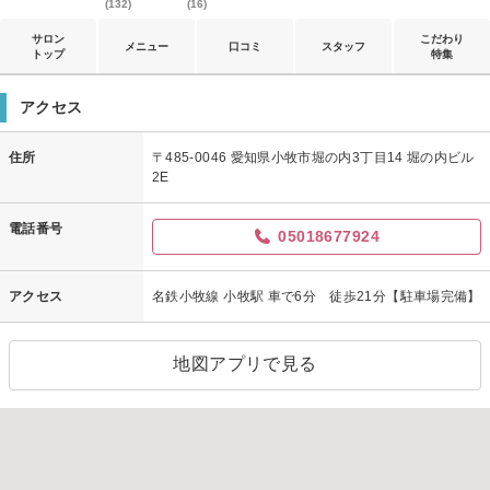
(132)
(16)
サロン
こだわり
メニュー
口コミ
スタッフ
トップ
特集
アクセス
住所
〒485-0046 愛知県小牧市堀の内3丁目14 堀の内ビル
2E
電話番号
05018677924
アクセス
名鉄小牧線 小牧駅 車で6分 徒歩21分【駐車場完備】
地図アプリで見る