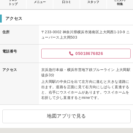
メニュー
口コミ
スタッフ
トップ
特集
アクセス
住所
〒233-0002 神奈川県横浜市港南区上大岡西1-10-9 ニ
ューパース上大岡503
電話番号
05018676826
アクセス
京浜急行本線・横浜市営地下鉄ブルーライン 上大岡駅
徒歩3分
上大岡駅の中央口を出て左方向に進むと大きな道路に
出ます。道路を正面に見て右方向にしばらく直進する
と、右手にウスイホームがあります。ウスイホームを
右折して少し直進するとmineです。
地図アプリで見る