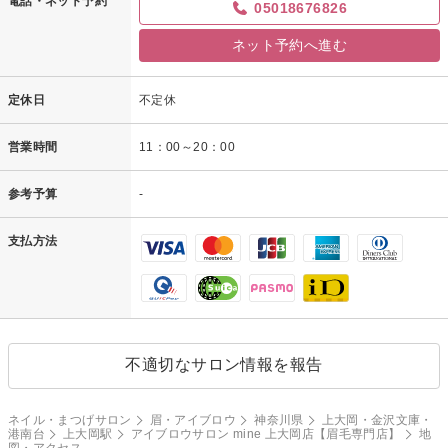
電話・ネット予約
05018676826
ネット予約へ進む
定休日
不定休
営業時間
11：00～20：00
参考予算
-
支払方法
不適切なサロン情報を報告
ネイル・まつげサロン
眉・アイブロウ
神奈川県
上大岡・金沢文庫・
港南台
上大岡駅
アイブロウサロン mine 上大岡店【眉毛専門店】
地
図・アクセス