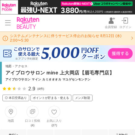
会員登録
ログイン
システムメンテナンスに伴うサービス停止のお知らせ 8月12日 (水)
2:00〜5:30
地図・アクセス
アイブロウサロン mine 上大岡店【眉毛専門店】
アイブロウサロン マイン カミオオオカ マユゲセンモンテン
2.9
(4件)
◎ 本日空席あり
ポイントが貯まる・使える
メンズ歓迎
地図
口コミ投稿
お気に入り
(4)
(27)
サロン
こだわり