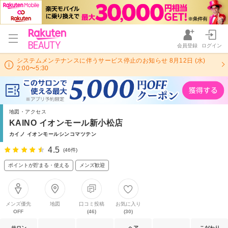
会員登録
ログイン
システムメンテナンスに伴うサービス停止のお知らせ 8月12日 (水)
2:00〜5:30
地図・アクセス
KAINO イオンモール新小松店
カイノ イオンモールシンコマツテン
4.5
(46件)
ポイントが貯まる・使える
メンズ歓迎
メンズ優先
地図
口コミ投稿
お気に入り
OFF
(46)
(30)
サロン
ヘア
こだわり