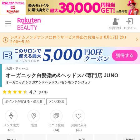
会員登録
ログイン
システムメンテナンスに伴うサービス停止のお知らせ 8月12日 (水)
2:00〜5:30
地図・アクセス
オーガニック白髪染め&ヘッドスパ専門店 JUNO
オーガニックシラガアンドヘッドスパセンモンテンジュノ
4.7
(14件)
ポイントが貯まる・使える
メンズ歓迎
メンズ優先
地図
口コミ投稿
お気に入り
OFF
(14)
(33)
サロン
ヘア
こだわり