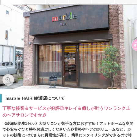
marble HAIR 綾瀬店について
丁寧な接客＆サービスが好評◎キレイ＆癒しが叶うワンランク上
のヘアサロンです☆彡
《綾瀬駅徒歩1分♪♪》大型サロンが苦手な方におすすめ！アットホームな空間
で心安らぐひと時をお過ごしください☆彡骨格やヘアのボリュームなど、カ
ットの技術に+αでさらに再現性が高く、簡単にスタイリングができるので時