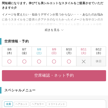
間短縮になります。伸びても美シルエットなスタイルをご提案させていただ
きます☆彡
イメージを変えたい・似合うデザインが見つからない・・・あなたのお悩み
に合うスタイルをご提供☆彡アナタのなりたかったイメージを当サロンのス
タイリストが叶えます☆彡理想の美髪でヘアスタイルを楽しむ♪オトナ女性
の”キレイ”を全力で叶えます☆
続きを見る
空席情報・予約
8/6
8/7
8/8
8/9
8/10
8/11
8/12
(木)
(金)
(土)
(日)
(月)
(火)
(水)
休日
空席確認・ネット予約
スペシャルメニュー
全員
ヘアカット
ヘアカラー
トリートメント