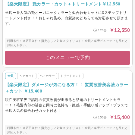
【楽天限定】 艶カラー・カット＋トリートメント￥12,550
当店一番人気の艶オーガニックカラーと似合わせカットに3ステップトリ
ートメント付き！！おしゃれ染め、白髪染めどちらでも対応させて頂きま
す。
￥12,550
120分
利用条件：来店日条件：指定なし／対象スタイリスト：全員／楽天ビューティを見たと
お伝え下さい。
このメニューで予約
全員
ヘアカット
ヘアカラー
トリートメント
【楽天限定】ダメージが気になる方！！ 髪質改善美容液カラー
＋カット ￥15,400
現在美容業界で話題の髪質改善が出来ると話題のトリートメントカラ
ー！！毛髪内部の補強と同時に色持ち・艶感・手触り感アップ！プラスで
当店人気の似合わせカット付き！
￥15,400
150分
利用条件：来店日条件：指定なし／対象スタイリスト：全員／楽天ビューティを見たと
お伝え下さい。