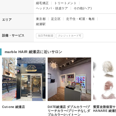
縮毛矯正
トリートメント
ヘッドスパ・頭皮ケア
その他(ヘア)
東京都
足立区
北千住・町屋・亀有
エリア
綾瀬駅
設備・サービス
当日予約歓迎
クレジットカード可
marble HAIR 綾瀬店に近いサロン
Cut-one 綾瀬店
DATE綾瀬店 ダブルカラー/ブ
髪質改善個室サロ
リーチカラー/ブリーチなしダ
HANARE 綾
ブルカラー/ハイトーン