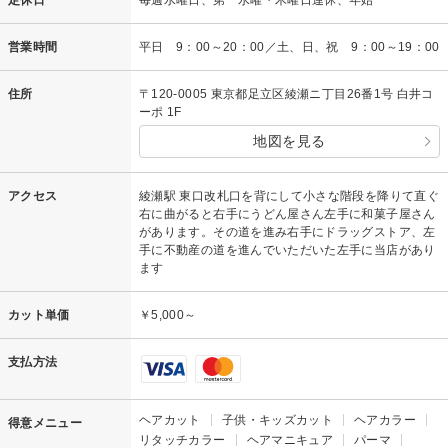
定休日
毎週水曜日、第一水曜・木曜日連休、年始
営業時間
平日 9：00～20：00／土、日、祝 9：00～19：00
住所
〒120-0005 東京都足立区綾瀬ニ丁目26番1号 白井コ
ーポ 1F
地図を見る
アクセス
綾瀬駅 東口改札口を背にして小さな階段を降りて直ぐ
右に曲がると右手にうどん屋さん左手に和菓子屋さん
があります。その道を進み右手にドラッグストア、左
手に不動産の道を進んでいただいた左手に当店があり
ます
カット単価
￥5,000～
支払方法
ヘアカット
子供・キッズカット
ヘアカラー
得意メニュー
リタッチカラー
ヘアマニキュア
パーマ