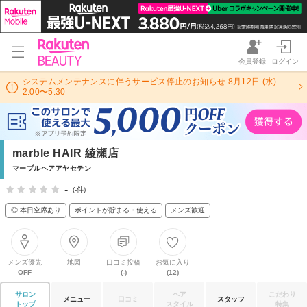
会員登録
ログイン
システムメンテナンスに伴うサービス停止のお知らせ 8月12日 (水)
2:00〜5:30
marble HAIR 綾瀬店
マーブルヘアアヤセテン
-
(-件)
◎ 本日空席あり
ポイントが貯まる・使える
メンズ歓迎
メンズ優先
地図
口コミ投稿
お気に入り
OFF
(-)
(12)
サロン
ヘア
こだわり
メニュー
口コミ
スタッフ
トップ
スタイル
特集