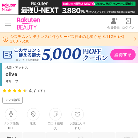
会員登録
ログイン
システムメンテナンスに伴うサービス停止のお知らせ 8月12日 (水)
2:00〜5:30
地図・アクセス
olive
オリーブ
4.7
(7件)
メンズ歓迎
メンズ優先
地図
口コミ投稿
お気に入り
OFF
(7)
(11)
サロン
ヘア
こだわり