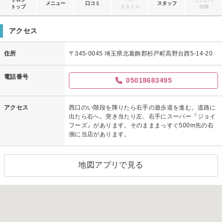
メニュー
口コミ
スタッフ
トップ
スタイル
特集
アクセス
住所
〒345-0045 埼玉県北葛飾郡杉戸町高野台西5-14-20
電話番号
05018683495
アクセス
西口のい階段を降りたら右手の遊歩道を進む。道路に
出たら右へ。突き当たり左、右手にスーパー『ジョイ
フーズ』があります。そのまままっすぐ500m先の右
側に当店があります。
地図アプリで見る