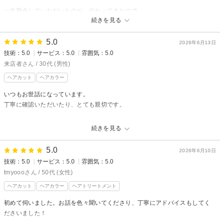
八島淳
一生懸命していただいたのが、伝わってきたので
続きを見る
感じ良かったです。
スパは指圧系で少し痛かったですが、終わるとすっきりして香りが良かった
5.0
2026年6月13日
です。
技術：5.0
サービス：5.0
雰囲気：5.0
どうもありがとう
来店者さん / 30代 (男性)
ございました。
ヘアカット
ヘアカラー
PRESENCE BRAINS 下北沢 【プレゼンスブレインズ】からの
いつもお世話になっています。
返信
丁寧に確認いただいたり、とても親切です。
先日はご来店頂きありがとうございました。
ご満足いただけて大変嬉しいです！
PRESENCE BRAINS 下北沢 【プレゼンスブレインズ】からの
続きを見る
次回ご来店もお待ちしております。
返信
いつもご来店頂きありがとうございます。
佐藤康浩
5.0
2026年6月10日
口コミありがとうございます！
技術：5.0
サービス：5.0
雰囲気：5.0
次回のご来店も楽しみにお待ちしております。
tmyoooさん / 50代 (女性)
ありがとうございました。
ヘアカット
ヘアカラー
ヘアトリートメント
八島淳
初めて伺いました。お話を色々聞いてくださり、丁寧にアドバイスもしてく
ださいました！