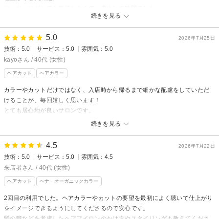
マッサージがとても気持ちよくて、癒やしの時間でした✨
続きを見る
5.0
2026年7月25日
技術：5.0
サービス：5.0
雰囲気：5.0
kayoさん / 40代 (女性)
ヘアカット
ヘアカラー
カラーやカットだけではなく、入店時から帰るまで細かな配慮をしていただ
けることが、毎回嬉しく思います！
とても居心地が良いサロンです。
続きを見る
PRESENCE BRAINS 下北沢 【プレゼンスブレインズ】からの
返信
4.5
2026年7月22日
先日はご来店ありがとうございました！
技術：5.0
サービス：5.0
雰囲気：4.5
今回もご満足いただけて嬉しいです！
来店者さん / 40代 (女性)
次回ご来店もお待ちしております。
ヘアカット
ヘナ・オーガニックカラー
佐藤康浩
2回目の利用でした。ヘアカラーやカットの要望を最初によく聴いて仕上がり
をイメージできるようにしてくださるので安心です。
髪の癖などを考慮したヘアアイロンのかけ方やスタイリングも教えてくださ