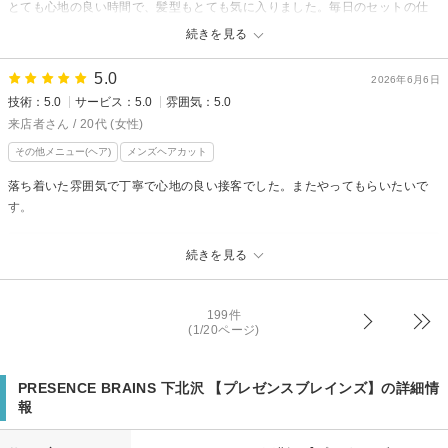
とても心地の良い時間で、髪型もとても気に入りました。毎日のセットの仕
方も教えてくださり、ありがとうございました！
続きを見る
PRESENCE BRAINS 下北沢 【プレゼンスブレインズ】からの
5.0
2026年6月6日
返信
技術：5.0
サービス：5.0
雰囲気：5.0
先日はブレインズにご来店いただきありがとうございました。
来店者さん / 20代 (女性)
初めてのご来店で大切な髪をお任せいただけたこと、とても嬉しく思いま
その他メニュー(ヘア)
メンズヘアカット
す。
仕上がりやお店での時間を心地よく感じていただけて安心いたしました。
落ち着いた雰囲気で丁寧で心地の良い接客でした。またやってもらいたいで
ご自宅でのスタイリングもぜひ楽しんでみてくださいね。
す。
何か気になることがございましたら、いつでもお気軽にご相談ください。
PRESENCE BRAINS 下北沢 【プレゼンスブレインズ】からの
続きを見る
返信
先日はご来店いただきありがとうございました。
嬉しい口コミをありがとうございます！
199件
(1/20ページ)
またやりたいスタイルやお悩みなどありましたら気軽にご相談ください。
次回のご来店お待ちしています。
PRESENCE BRAINS 下北沢 【プレゼンスブレインズ】の詳細情
布施利夫
報