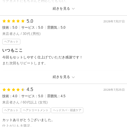
リクエストにもちゃんと対応してもらい、
髪や頭皮の状態をみてくれてアドバイスももらえます。
続きを見る
5.0
2026年7月27日
技術：5.0
サービス：5.0
雰囲気：5.0
来店者さん / 30代 (男性)
ヘアカット
いつもここ
今回もセットしやすく仕上げていただき感謝です！
また次回もリピートします。
PRESENCE BRAINS 下北沢 【プレゼンスブレインズ】からの
続きを見る
返信
こちらこそいつもご来店いただきありがとうございます！
4.5
2026年7月25日
口コミくださり嬉しいです。次回もしっかり仕上げます！
技術：4.0
サービス：5.0
雰囲気：4.5
ありがとうございました。
来店者さん / 60代以上 (女性)
八島淳
ヘアカット
ヘアトリートメント
ヘッドスパ・頭皮ケア
カットありがとうございました。
仕上がりも大満足。