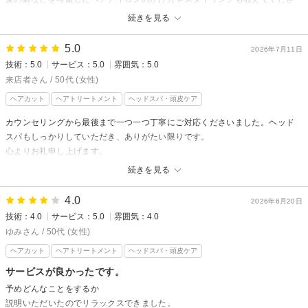
ったので助かっています。
続きを見る
PRESENCE BRAINS 下北沢 【プレゼンスブレインズ】からの
5.0
2026年7月11日
返信
技術：5.0
サービス：5.0
雰囲気：5.0
この度は2回目のご来店、そして嬉しい口コミをありがとうございます！
来店者さん / 50代 (女性)
カウンセリングや仕上がりに安心してお任せいただけたとのお言葉、とて
ヘアカット
ヘアトリートメント
ヘッドスパ・頭皮ケア
も嬉しく思います。スタイリング方法もぜひご自宅でお試しください^ ^
カウンセリングから最後まで一つ一つ丁寧にご対応くださいました。ヘッド
これからも髪質やライフスタイルに合わせて、ご提案させていただきま
スパもしっかりしていただき、ありがたい限りです。
す。またお会いできるのを楽しみにしております！
心よりお礼申し上げます。
林瑠里子
続きを見る
PRESENCE BRAINS 下北沢 【プレゼンスブレインズ】からの
返信
4.0
2026年6月20日
先日はご来店いただきありがとうございました。
技術：4.0
サービス：5.0
雰囲気：4.0
ヘッドスパはクイックではありましたが満足いただき安心いたしました。
ゆみさん / 50代 (女性)
嬉しい口コミありがとうございます！
ヘアカット
ヘアトリートメント
ヘッドスパ・頭皮ケア
またぜひご利用ください。
サービスが良かったです。
予めどんなことをするか
ありがとうございました。
説明いただいたのでリラックスできました。