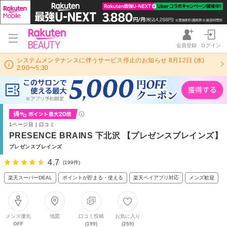
会員登録
ログイン
システムメンテナンスに伴うサービス停止のお知らせ 8月12日 (水)
2:00〜5:30
1ページ目 | 口コミ
PRESENCE BRAINS 下北沢 【プレゼンスブレインズ】
プレゼンスブレインズ
4.7
(199件)
楽天スーパーDEAL
ポイントが貯まる・使える
楽天ペイアプリ対応
メンズ歓迎
メンズ優先
地図
口コミ投稿
お気に入り
OFF
(199)
(259)