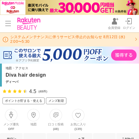
会員登録
ログイン
システムメンテナンスに伴うサービス停止のお知らせ 8月12日 (水)
2:00〜5:30
地図・アクセス
Diva hair design
ディーバ
4.5
(48件)
ポイントが貯まる・使える
メンズ歓迎
メンズ優先
地図
口コミ投稿
お気に入り
OFF
(48)
(139)
サロン
ヘア
こだわり