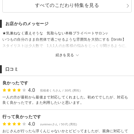
すべてのこだわり特集を見る
お店からのメッセージ
★気兼ねなく通えそうな 気取らない本格プライベートサロン♪
いつもの自分のまま自然体で過ごせるような雰囲気を大切にする【broto】
スタイリストは少人数で 1人1人のお客様の悩みをじっくり聞けるように、
余裕のある施術時間の設定をしています。
続きを見る
大きなヘアサロンではなく、ゆったりとした時間を過ごしたい方におすすめ
です
口コミ
ヘアメイク 着付け専門スタッフも滞在し早朝よりご対応させて頂いており
ますので 結婚式 2次会 イベント時もご利用ください
良かったです
4.0
投稿者くろさん / 30代 (男性)
一人の方が最初から最後まで対応してくれました。初めてでしたが、対応も
良く良かったです。また利用したいと思います。
行って良かったです
4.0
zuminexさん / 50代 (男性)
おじさんが行ったら浮くんじゃないかとビビってましたが、親身に対応して