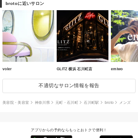
brotoに近いサロン
voler
GLITZ 横浜 石川町店
emiwo
不適切なサロン情報を報告
美容院・美容室
神奈川県
元町・石川町
石川町駅
broto
メンズ
アプリからの予約ならもっとおトクで便利！