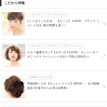
こだわり特集
ヘアカット
ヘアトリートメント
1ミリまでこだわる 【カット】￥5940 プチトリ-ト
メント付き♪朝の時間も楽々♪
ヘアカット
ヘアカラー
ヘアトリートメント
カラー厳選サロン!!【カラー】¥12540 カット＋オー
ガニックトリートメント付き☆予約人気NO1☆
その他メニュー(ヘア)
早朝6時～ＯＫ【セット＋メイク】¥9500～ 石川町駅
徒歩1分遠方からも安心&便利♪