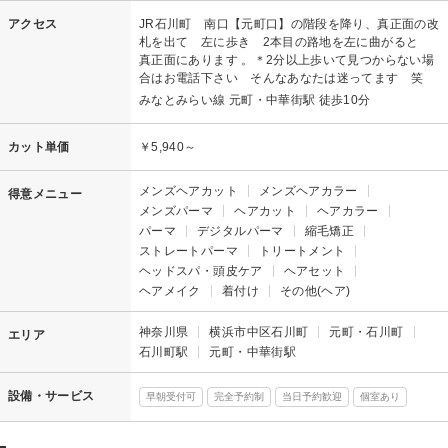
アクセス
JR石川町 南口【元町口】の階段を降り、真正面の改
札を出て 左に歩き 2本目の路地を左に曲がると
真正面にあります 。＊2分以上歩いて見つからない場
合はお電話下さい そんなあなたは迷ってます 笑
みなとみらい線 元町・中華街駅 徒歩10分
カット単価
￥5,940～
メンズヘアカット
メンズヘアカラー
得意メニュー
メンズパーマ
ヘアカット
ヘアカラー
パーマ
デジタルパーマ
縮毛矯正
ストレートパーマ
トリートメント
ヘッドスパ・頭皮ケア
ヘアセット
ヘアメイク
着付け
その他(ヘア)
神奈川県
横浜市中区石川町
元町・石川町
エリア
石川町駅
元町・中華街駅
設備・サービス
早朝受付可
完全予約制
当日予約歓迎
個室あり