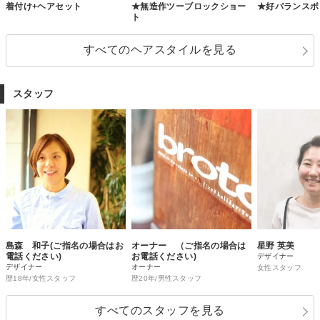
着付け+ヘアセット
★無造作ツーブロックショー
★好バランスボ
ト
すべてのヘアスタイルを見る
スタッフ
島森 和子(ご指名の場合はお
オーナー （ご指名の場合は
星野 英美
電話ください)
お電話ください)
デザイナー
デザイナー
オーナー
女性スタッフ
歴18年/女性スタッフ
歴20年/男性スタッフ
すべてのスタッフを見る