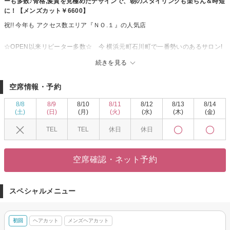
ーも多数♪骨格,髪質を見極めたデザインで、朝のスタイリングも楽ちん＆時短
に！【メンズカット￥6600】
祝!! 今年も アクセス数エリア『ＮＯ.１』の人気店
☆OPEN以来リピーター多数☆ 今 横浜元町石川町で一番勢いのあるサロン!
☆人気の秘密は☆
続きを見る
ショートカットとヘアセットが得意
『手グシできまる』『伸びてもまとまる』とお手入れがしやすくなるカット
空席情報・予約
技術 と『じっくりお悩みを聞けるように』と余裕のある施術時間の設定
これは嬉しい♪
8/8
8/9
8/10
8/11
8/12
8/13
8/14
普段の髪の扱いやすさを考えカットしてくれるので家でのお手入れがしやす
(土)
(日)
(月)
(火)
(水)
(木)
(金)
いと 性別問わず 幅広い世代に人気!! 男性にも評判♪
TEL
TEL
休日
休日
ヘアセット・メイク・着付けなどは『早朝6時から受け付けＯＫ』早い結婚式
に参加の方は 助かりますよね♪
☆メンズカット～着付けまでできる 本格派サロン☆
空席確認・ネット予約
大きなサロンが苦手な方や行きつけのサロンが見つからない方は
brotoに行ってみては♪
スペシャルメニュー
初回
ヘアカット
メンズヘアカット