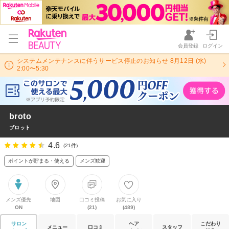
会員登録
ログイン
システムメンテナンスに伴うサービス停止のお知らせ 8月12日 (水)
2:00〜5:30
broto
ブロット
4.6
(21件)
ポイントが貯まる・使える
メンズ歓迎
メンズ優先
地図
口コミ投稿
お気に入り
ON
(21)
(489)
サロン
ヘア
こだわり
メニュー
口コミ
スタッフ