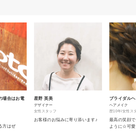
の場合はお電
星野 英美
ブライダルヘ
デザイナー
ヘアメイク
女性スタッフ
歴10年/女性ス
お客様のお悩みに寄り添います♪
最高の笑顔で
る方はぜ
ように☆可愛