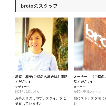
brotoのスタッフ
島森 和子(ご指名の場合はお電話
オーナー （ご指名
ください)
話ください)
デザイナー
オーナー
歴18年/女性スタッフ
歴20年/男性スタッフ
お手入れのしやすいスタイルをご
髪にストレスを感じ
提案しています♪
ひ