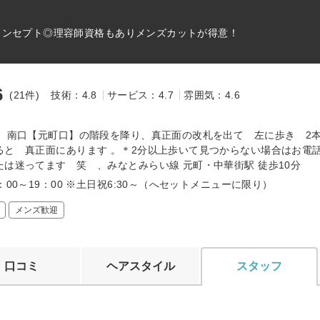
コンセプト◎理容師資格もありメンズカットが得意！
6
(21件)
技術：4.8
サービス：4.7
雰囲気：4.6
～
町 南口【元町口】の階段を降り、真正面の改札を出て 左に歩き 2
ると 真正面にあります 。＊2分以上歩いて見つからない場合はお電
たは迷ってます 笑 、みなとみらい線 元町・中華街駅 徒歩10分
：00～19：00 ※土日祝6:30～（へセットメニューに限り）
メンズ歓迎
口コミ
ヘアスタイル
スタッフ