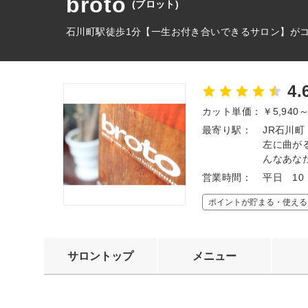
broto
(ブロット)
石川町駅徒歩1分【一生お付き合いできるサロン】が
4.
カット単価：
￥5,940
最寄り駅：
JR石川
左に曲が
んなあな
営業時間：
平日 10
ポイントが貯まる・使える
サロントップ
メニュー