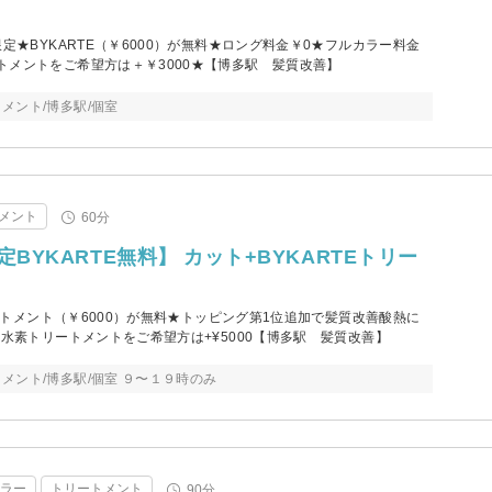
定★BYKARTE（￥6000）が無料★ロング料金￥0★フルカラー料金
トメントをご希望方は＋￥3000★【博多駅 髪質改善】
メント/博多駅/個室
メント
60分
定BYKARTE無料】 カット+BYKARTEトリー
リートメント（￥6000）が無料★トッピング第1位追加で髪質改善酸熱に
級水素トリートメントをご希望方は+¥5000【博多駅 髪質改善】
メント/博多駅/個室 ９〜１９時のみ
カラー
トリートメント
90分