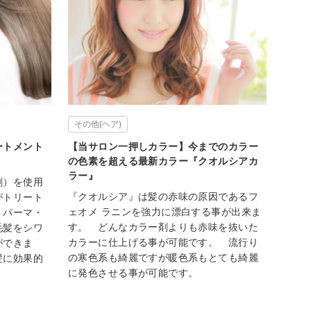
その他(ヘア)
ートメント
【当サロン一押しカラー】今までのカラー
の色素を超える最新カラー『クオルシアカ
ラー』
剤）を使用
『クオルシア』は髪の赤味の原因であるフ
がトリート
ェオメ ラニンを強力に漂白する事が出来ま
！パーマ・
す。 どんなカラー剤よりも赤味を抜いた
毛髪をシワ
カラーに仕上げる事が可能です。 流行り
ができま
の寒色系も綺麗ですが暖色系もとても綺麗
髪に効果的
に発色させる事が可能です。