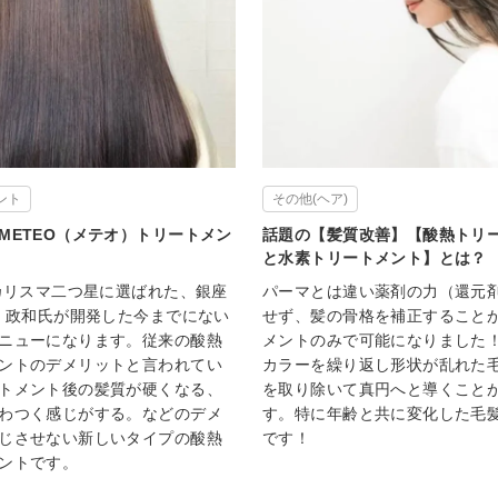
ント
その他(ヘア)
METEO（メテオ）トリートメン
話題の【髪質改善】【酸熱トリ
と水素トリートメント】とは？
髪カリスマ二つ星に選ばれた、銀座
パーマとは違い薬剤の力（還元
門 政和氏が開発した今までにない
せず、髪の骨格を補正すること
ニューになります。従来の酸熱
メントのみで可能になりました
ントのデメリットと言われてい
カラーを繰り返し形状が乱れた
トメント後の髪質が硬くなる、
を取り除いて真円へと導くこと
わつく感じがする。などのデメ
す。特に年齢と共に変化した毛
じさせない新しいタイプの酸熱
です！
ントです。