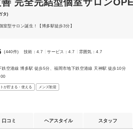
質改善 完全完結型個室サロンOPE
ガタ)
全席個室型サロン誕生！【博多駅徒歩3分】
6
(440件)
技術：4.7
サービス：4.7
雰囲気：4.7
～
鉄空港線 博多駅 徒歩5分、福岡市地下鉄空港線 天神駅 徒歩10分
:00
トが貯まる・使える
メンズ歓迎
口コミ
ヘアスタイル
スタッフ