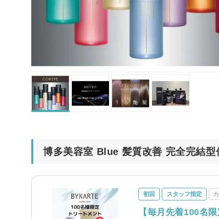
博多美容室 Blue 髪質改善 完全完
初回
スタッフ指定
【毎月先着100名限