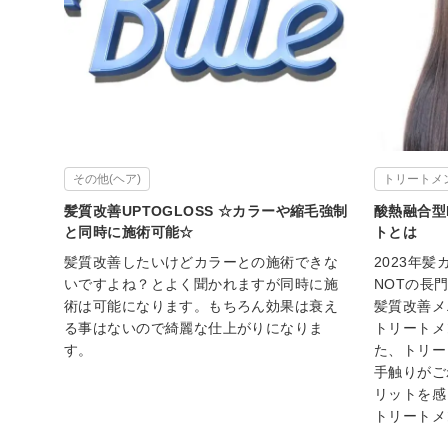
その他(ヘア)
トリートメ
髪質改善UPTOGLOSS ☆カラーや縮毛強制
酸熱融合型
と同時に施術可能☆
トとは
髪質改善したいけどカラーとの施術できな
2023年
いですよね？とよく聞かれますが同時に施
NOTの長
術は可能になります。もちろん効果は衰え
髪質改善メ
る事はないので綺麗な仕上がりになりま
トリートメ
す。
た、トリー
手触りがご
リットを感
トリートメ