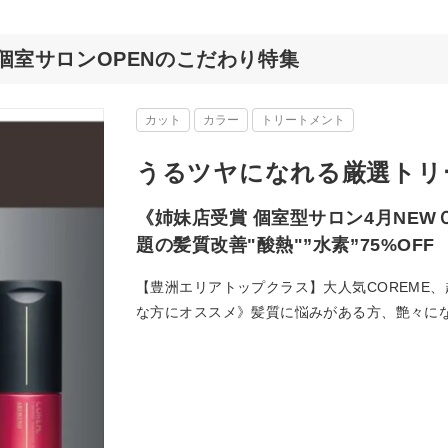
型個室サロンOPENのこだわり特集
カット
カラー
トリートメント
うるツヤになれる厳選トリ
《姉妹店受賞 個室型サロン4月NEWＯ
題の髪質改善"酸熱"”水素”75%OFF
【豊洲エリアトップクラス】大人気COREME、超
な方にオススメ》髪質に悩みがある方、艶々にな