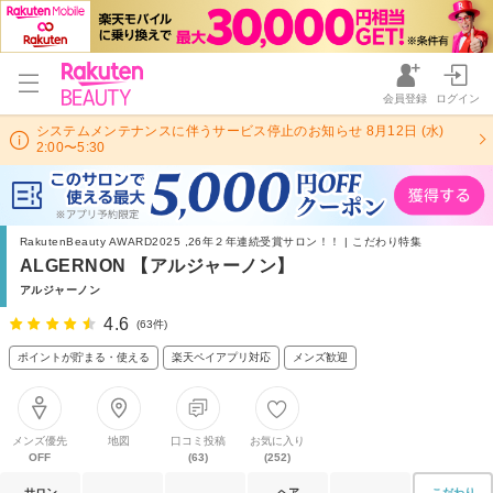
会員登録
ログイン
システムメンテナンスに伴うサービス停止のお知らせ 8月12日 (水)
2:00〜5:30
RakutenBeauty AWARD2025 ,26年２年連続受賞サロン！！ | こだわり特集
ALGERNON 【アルジャーノン】
アルジャーノン
4.6
(63件)
ポイントが貯まる・使える
楽天ペイアプリ対応
メンズ歓迎
メンズ優先
地図
口コミ投稿
お気に入り
OFF
(63)
(252)
サロン
ヘア
こだわり