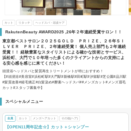
カット
リタッチ
ヘッドスパ・頭皮ケア
RakutenBeauty AWARD2025 ,26年２年連続受賞サロン！！
東京都ベストサロン２０２５ＧＯＬＤ ＰＲＩＺＥ、２６年ＳＩ
ＬＶＥＲ ＰＲＩＺＥ、２年連続受賞！ 個人売上部門も２年連続
受賞！！ 経験豊富なスタイリストによる確かな技術とサービス、
浜松町、大門で１０年培った多くのクライアントからの支持によ
る安心感を感じに来てください！
頭浸浴ヘッドスパと髪質再生トリートメントが特におすすめ！
【#頭浸浴#美容室#浜松町駅#大門駅#新橋駅#田町駅#汐留駅#芝公園#品川駅
#髪質改善#縮毛矯正#白髪染め#酵素ヘッドスパ##メンズカット#メンズ眉毛
カット#スタッフ募集中】
スペシャルメニュー
全員
カット
メンズヘアカット
その他(ヘア)
【OPEN11周年記念☆】カット＋シャンプー