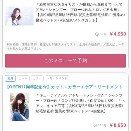
＊経験豊富なスタイリストが最初から最後まで一人で
担当♪＊シャンプー、ブロー代込み＊ロング料金無し
【浜松町駅/品川駅/大門駅/髪質改善/縮毛矯正/白髪染め/
酵素ヘッドスパ/炭酸泉/メンズカット】
￥4,950
50分
利用条件：来店日条件：指定なし対象スタイリスト：全員その他条件：／楽天ビューテ
ィを見たとお伝え下さい。
このメニューで予約
全員
カット
カラー
トリートメント
【OPEN11周年記念☆】カット＋カラー＋ケアトリートメント
＊キューティクルケアトリートメント付き＊シャンプ
ー・ブロー込＊ロング料金無し＊白髪染めもOK！ ＊ヘ
アマニキュア不可【浜松町駅/品川駅/大門駅/髪質改善/
縮毛矯正/白髪染め/酵素ヘッドスパ/炭酸泉】
￥8,950
120分