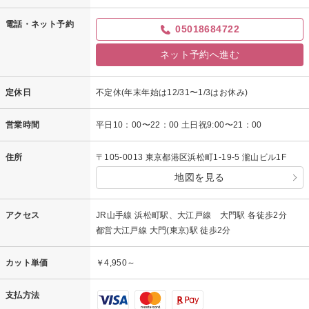
電話・ネット予約
05018684722
ネット予約へ進む
定休日
不定休(年末年始は12/31〜1/3はお休み)
営業時間
平日10：00〜22：00 土日祝9:00〜21：00
住所
〒105-0013 東京都港区浜松町1-19-5 瀧山ビル1F
地図を見る
アクセス
JR山手線 浜松町駅、大江戸線 大門駅 各徒歩2分
都営大江戸線 大門(東京)駅 徒歩2分
カット単価
￥4,950～
支払方法