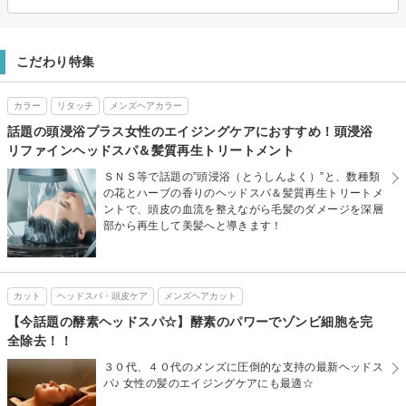
こだわり特集
カラー
リタッチ
メンズヘアカラー
話題の頭浸浴プラス女性のエイジングケアにおすすめ！頭浸浴
リファインヘッドスパ＆髪質再生トリートメント
ＳＮＳ等で話題の”頭浸浴（とうしんよく）”と、数種類
の花とハーブの香りのヘッドスパ＆髪質再生トリートメ
ントで、頭皮の血流を整えながら毛髪のダメージを深層
部から再生して美髪へと導きます！
カット
ヘッドスパ・頭皮ケア
メンズヘアカット
【今話題の酵素ヘッドスパ☆】酵素のパワーでゾンビ細胞を完
全除去！！
３０代、４０代のメンズに圧倒的な支持の最新ヘッドス
パ♪ 女性の髪のエイジングケアにも最適☆