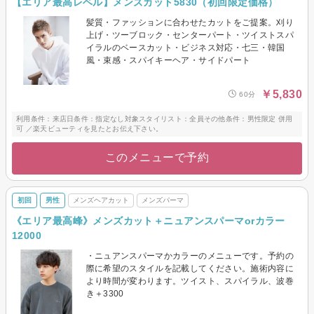
【エリア最高レベル】メンズカット5830（初回限定価格）
髪質・ファッションに合わせたカットをご提案。刈り
上げ・ツーブロック・センターパート・ツイストスパ
イラルのベースカット・ビジネス対応・七三・韓国
風・束感・スパイキーヘア・サイドパート
￥5,830
60分
利用条件：来店日条件：指定なし対象スタイリスト：全員その他条件：男性限定 併用
可 ／楽天ビューティを見たとお伝え下さい。
このメニューで予約
初回
男性
メンズヘアカット
メンズパーマ
《エリア最高峰》メンズカット＋ニュアンスパーマorカラー
12000
・ニュアンスパーマかカラーのメニューです。予約の
際に希望のスタイルを記載してください。施術内容に
より時間が変わります。ツイスト、スパイラル、波巻
き＋3300