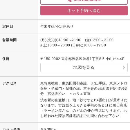
ネット予約へ進む
定休日
年末年始/不定休あり
営業時間
(月)(火)(水)11:00～21:00 (金)12:00～21:00
/(土)10:00～20:00 (日)(祝)10:00～19:00
住所
〒150-0002 東京都渋谷区渋谷1丁目8-5 小山ビル4F
地図を見る
アクセス
東急東横線、東急田園都市線、JR山手線、東京メトロ
銀座・半蔵門・副都心線、京王井の頭線 渋谷駅 徒歩3
分 宮益坂沿い ヒカリエ直近
渋谷駅の宮益坂口、地下鉄ですとB4番出口が最寄りに
なります。宮益坂を上りきる手前のある1Fに町田商店
（ラーメン屋さん）のビルの4Fが当店になります。も
し迷われた際は店舗電話までお問い合わせ下さい
カット単価
￥6,380～