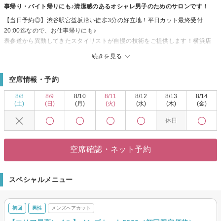
事帰り・バイト帰りにも♪清潔感のあるオシャレ男子のためのサロンです！
【当日予約◎】渋谷駅宮益坂沿い徒歩3分の好立地！平日カット最終受付
20:00迄なので、お仕事帰りにも♪
表参道から異動してきたスタイリストが自慢の技術をご提供します！横浜店
では美容のミシュラン・カミカリスマを受賞したお墨付きの技術力を通いや
続きを見る
すいクーポンで♪ニュアンスパーマ・ツイストスパイラル・波巻きパーマ・フ
ェードカット・センターパート・コンマヘア・マッシュ・ツーブロックなど
空席情報・予約
定番から今旬のスタイルのご提案します。
カラーの出来ない学生さんや社会人の方にもオススメ出来る黒髪でカッコい
8/8
8/9
8/10
8/11
8/12
8/13
8/14
いスタイルぜひお任せください。
(土)
(日)
(月)
(火)
(水)
(木)
(金)
女性目線による清潔感のあるスタイルから、こだわりのデザインスタイルま
休日
で何でもお任せください。
駅チカ、ヒカリエの真裏で利便性抜群！大きな窓で開放感のある空間でリラ
ックスした時間をぜひお過ごしください♪
空席確認・ネット予約
スタッフ一同心よりご来店お待ちしております。
スペシャルメニュー
初回
男性
メンズヘアカット