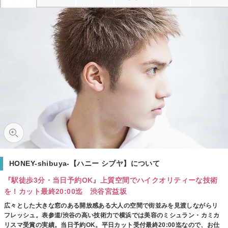
HONEY-shibuya-【ハニー シブヤ】について
『駅徒歩3分・当日予約OK』上質空間でハイクオリティーな技術
を！カット最終20:00迄 渋谷宮益坂
広々とした大きな窓のある開放感ある大人の空間で街並みを見渡しながらリ
フレッシュ。表参道/渋谷の高い技術力で横浜では美容のミシュラン・カミカ
リスマ受賞の実績。当日予約OK。平日カット受付最終20:00迄なので、お仕