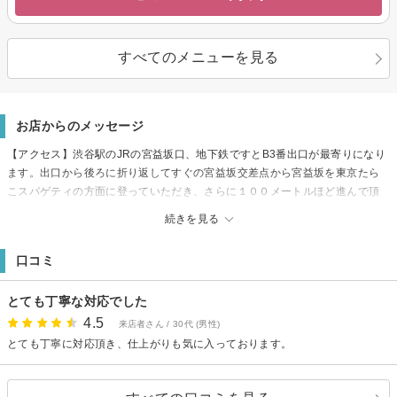
すべてのメニューを見る
お店からのメッセージ
【アクセス】渋谷駅のJRの宮益坂口、地下鉄ですとB3番出口が最寄りになり
ます。出口から後ろに折り返してすぐの宮益坂交差点から宮益坂を東京たら
こスパゲティの方面に登っていただき、さらに１００メートルほど進んで頂
きますと、郵便局、ローソンがございます。さらに100メートルほど進み1F
続きを見る
に町田商店（ラーメン屋さん）のビルの4Fが当店になります。もし迷われた
際はお電話でお問い合わせ下さい。
口コミ
【駐車場】近くにコインパーキングあり
【支払方法】PayPay 使用可
とても丁寧な対応でした
4.5
来店者さん / 30代 (男性)
とても丁寧に対応頂き、仕上がりも気に入っております。