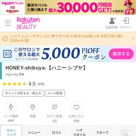
会員登録
ログイン
システムメンテナンスに伴うサービス停止のお知らせ 8月12日 (水)
2:00〜5:30
HONEY-shibuya-【ハニー シブヤ】
ハニーシブヤ
4.5
(1件)
ポイントが貯まる・使える
メンズ歓迎
メンズ優先
地図
口コミ投稿
お気に入り
OFF
(1)
(10)
サロン
ヘア
こだわり
メニュー
口コミ
スタッフ
トップ
スタイル
特集