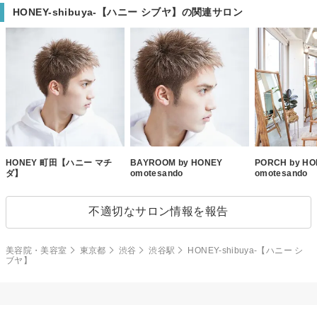
HONEY-shibuya-【ハニー シブヤ】の関連サロン
HONEY 町田【ハニー マチ
BAYROOM by HONEY
PORCH by H
ダ】
omotesando
omotesando
不適切なサロン情報を報告
美容院・美容室
東京都
渋谷
渋谷駅
HONEY-shibuya-【ハニー シ
ブヤ】