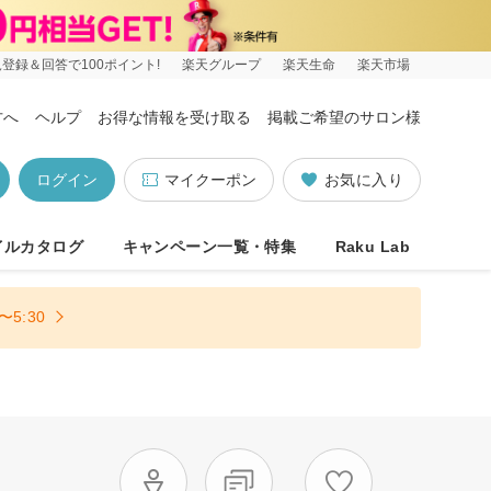
登録＆回答で100ポイント!
楽天グループ
楽天生命
楽天市場
方へ
ヘルプ
お得な情報を受け取る
掲載ご希望のサロン様
ログイン
マイクーポン
お気に入り
イルカタログ
キャンペーン一覧・特集
Raku Lab
5:30