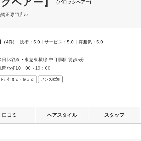
バロックヘアー】
(バロックヘアー)
毛矯正専門店♪♪
0
(4件)
技術：5.0
サービス：5.0
雰囲気：5.0
～
ロ日比谷線・東急東横線 中目黒駅 徒歩5分
問わず10：00～19：00
トが貯まる・使える
メンズ歓迎
口コミ
ヘアスタイル
スタッフ