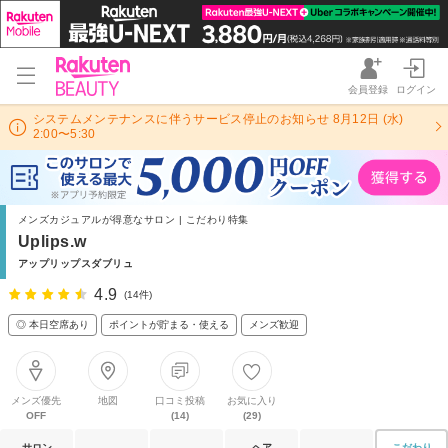
会員登録
ログイン
システムメンテナンスに伴うサービス停止のお知らせ 8月12日 (水)
2:00〜5:30
メンズカジュアルが得意なサロン | こだわり特集
Uplips.w
アップリップスダブリュ
4.9
(14件)
◎ 本日空席あり
ポイントが貯まる・使える
メンズ歓迎
メンズ優先
地図
口コミ投稿
お気に入り
OFF
(14)
(29)
サロン
ヘア
こだわり