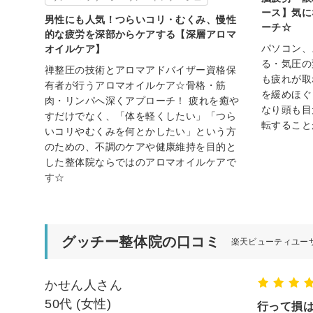
ース】気に
男性にも人気！つらいコリ・むくみ、慢性
ーチ☆
的な疲労を深部からケアする【深層アロマ
パソコン、
オイルケア】
る・気圧の
禅整圧の技術とアロマアドバイザー資格保
も疲れが取
有者が行うアロマオイルケア☆骨格・筋
を緩めほぐ
肉・リンパへ深くアプローチ！ 疲れを癒や
なり頭も目
すだけでなく、「体を軽くしたい」「つら
転すること
いコリやむくみを何とかしたい」という方
のための、不調のケアや健康維持を目的と
した整体院ならではのアロマオイルケアで
す☆
グッチー整体院の口コミ
楽天ビューティユー
かせん人さん
50代 (女性)
行って損