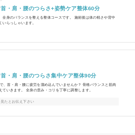
首・肩・腰のつらさ+姿勢ケア整体60分
、全身のバランスを整える整体コースです。 施術後は体の軽さや背中
くいらっしゃいます。
首・肩・腰のつらさ集中ケア整体90分
事で、首・肩・腰に疲労を溜め込んでいませんか？ 骨格バランスと筋肉
えていきます。 全身の歪み・コリを丁寧に調整します。
を見たとお伝え下さい