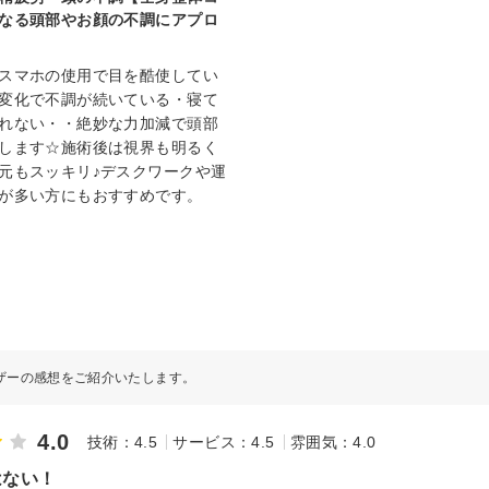
なる頭部やお顔の不調にアプロ
スマホの使用で目を酷使してい
変化で不調が続いている・寝て
れない・・絶妙な力加減で頭部
します☆施術後は視界も明るく
元もスッキリ♪デスクワークや運
が多い方にもおすすめです。
ザーの感想をご紹介いたします。
4.0
技術：4.5
サービス：4.5
雰囲気：4.0
はない！