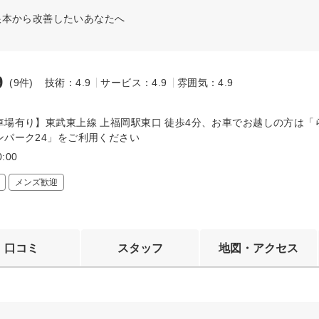
根本から改善したいあなたへ
9
(9件)
技術：4.9
サービス：4.9
雰囲気：4.9
～
車場有り】東武東上線 上福岡駅東口 徒歩4分、お車でお越しの方は「
ンパーク24」をご利用ください
0:00
メンズ歓迎
口コミ
スタッフ
地図・アクセス