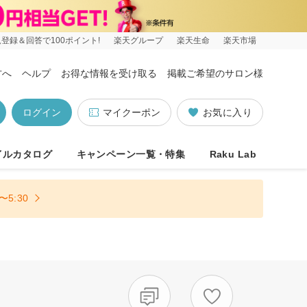
登録＆回答で100ポイント!
楽天グループ
楽天生命
楽天市場
方へ
ヘルプ
お得な情報を受け取る
掲載ご希望のサロン様
ログイン
マイクーポン
お気に入り
イルカタログ
キャンペーン一覧・特集
Raku Lab
5:30