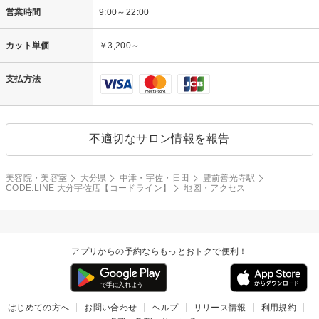
営業時間
9:00～22:00
カット単価
￥3,200～
支払方法
不適切なサロン情報を報告
美容院・美容室
大分県
中津・宇佐・日田
豊前善光寺駅
CODE.LINE 大分宇佐店【コードライン】
地図・アクセス
アプリからの予約ならもっとおトクで便利！
はじめての方へ
お問い合わせ
ヘルプ
リリース情報
利用規約