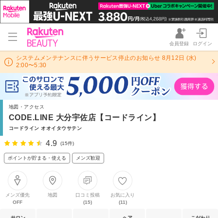
会員登録
ログイン
システムメンテナンスに伴うサービス停止のお知らせ 8月12日 (水)
2:00〜5:30
地図・アクセス
CODE.LINE 大分宇佐店【コードライン】
コードライン オオイタウサテン
4.9
(15件)
ポイントが貯まる・使える
メンズ歓迎
メンズ優先
地図
口コミ投稿
お気に入り
OFF
(15)
(11)
サロン
ヘア
こだわり