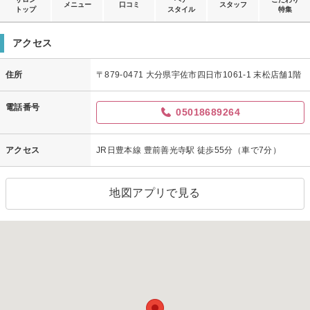
メニュー
口コミ
スタッフ
トップ
スタイル
特集
アクセス
住所
〒879-0471 大分県宇佐市四日市1061-1 末松店舗1階
電話番号
05018689264
アクセス
JR日豊本線 豊前善光寺駅 徒歩55分（車で7分）
地図アプリで見る