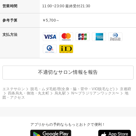
営業時間
11:00~23:00 最終受付21:30
参考予算
￥5,700～
支払方法
不適切なサロン情報を報告
エステサロン
脱毛・ムダ毛処理(全身・脇・背中・VIO脱毛など)
京都府
四条烏丸・御池・丸太町
烏丸駅
N〜ブラジリアンワックス〜
地
図・アクセス
アプリからの予約ならもっとおトクで便利！