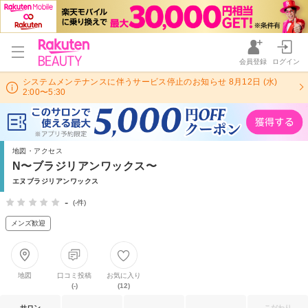
会員登録
ログイン
システムメンテナンスに伴うサービス停止のお知らせ 8月12日 (水)
2:00〜5:30
地図・アクセス
N〜ブラジリアンワックス〜
エヌブラジリアンワックス
-
(-件)
メンズ歓迎
地図
口コミ投稿
お気に入り
(-)
(12)
サロン
こだわり