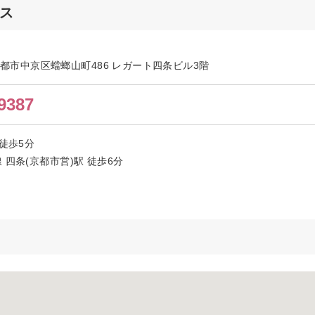
セス
都府京都市中京区蟷螂山町486 レガート四条ビル3階
9387
徒歩5分
四条(京都市営)駅 徒歩6分