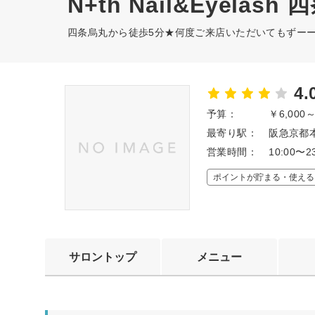
N+th Nail&Eyelash
四条烏丸から徒歩5分★何度ご来店いただいてもずー
4.
予算：
￥6,000
最寄り駅：
阪急京都本
営業時間：
10:00
ポイントが貯まる・使える
サロントップ
メニュー